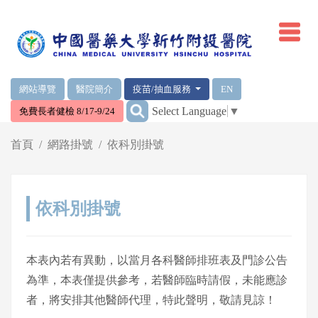
網頁頂端重要消息及連結
網站導覽
醫院簡介
疫苗/抽血服務
EN
:::
Select Language
▼
免費長者健檢 8/17-9/24
輪播區
首頁
網路掛號
依科別掛號
依科別掛號
本表內若有異動，以當月各科醫師排班表及門診公告
為準，本表僅提供參考，若醫師臨時請假，未能應診
者，將安排其他醫師代理，特此聲明，敬請見諒！