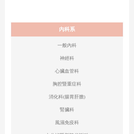
內科系
一般內科
神經科
心臟血管科
胸腔暨重症科
消化科(腸胃肝膽)
腎臟科
風濕免疫科