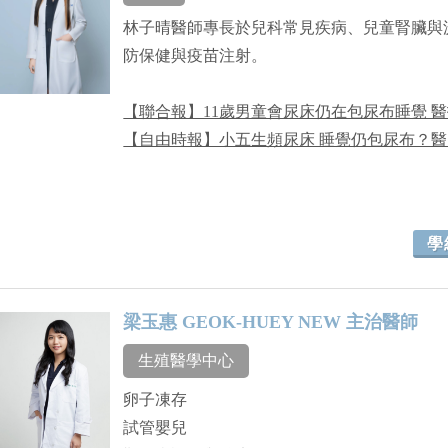
林子晴醫師專長於兒科常見疾病、兒童腎臟與
防保健與疫苗注射。
【聯合報】11歲男童會尿床仍在包尿布睡覺 
【自由時報】小五生頻尿床 睡覺仍包尿布？
學
梁玉惠 GEOK-HUEY NEW 主治醫師
生殖醫學中心
卵子凍存
試管嬰兒