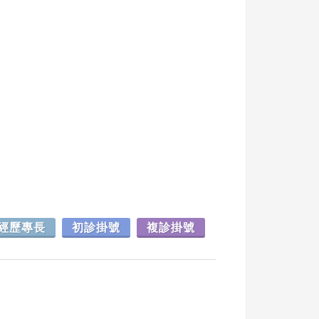
經歷專長
初診掛號
複診掛號