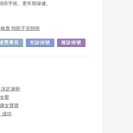
婦癌手術、更年期保健。
片檢查 預防子宮頸癌
經歷專長
初診掛號
複診掛號
 決定凍卵
康女嬰
健康女寶寶
」成功