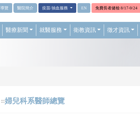
站導覽
醫院簡介
疫苗/抽血服務
EN
免費長者健檢 8/17-9/24
醫療新聞
就醫服務
衛教資訊
徵才資訊
婦兒科系醫師總覽
:::