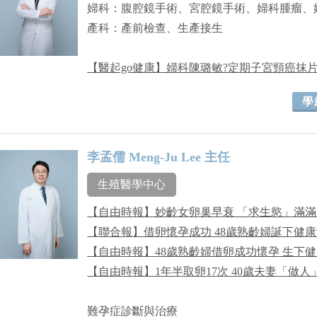
婦科：腹腔鏡手術、宮腔鏡手術、婦科腫瘤、
產科：產前檢查、生產接生
【醫起go健康】婦科陳璐敏?定期子宮頸癌抹
學
李孟儒 Meng-Ju Lee 主任
生殖醫學中心
【自由時報】妙齡女卵巢早衰 「求生慾」滿滿
【聯合報】借卵懷孕成功 48歲熟齡婦誕下健
【自由時報】48歲熟齡婦借卵成功懷孕 生下
【自由時報】1年半取卵17次 40歲夫妻「做人
難孕症診斷與治療