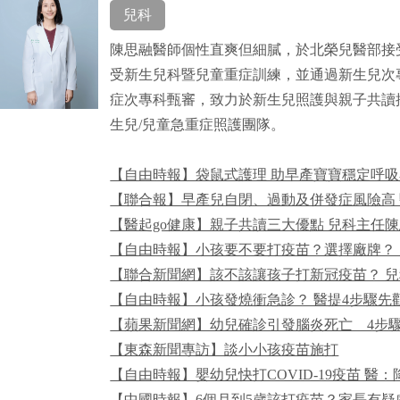
兒科
陳思融醫師個性直爽但細膩，於北榮兒醫部接
受新生兒科暨兒童重症訓練，並通過新生兒次
症次專科甄審，致力於新生兒照護與親子共讀
生兒/兒童急重症照護團隊。
【自由時報】袋鼠式護理 助早產寶寶穩定呼
【聯合報】早產兒自閉、過動及併發症風險高 
【醫起go健康】親子共讀三大優點 兒科主任
【自由時報】小孩要不要打疫苗？選擇廠牌？
【聯合新聞網】該不該讓孩子打新冠疫苗？ 兒
【自由時報】小孩發燒衝急診？ 醫提4步驟先
【蘋果新聞網】幼兒確診引發腦炎死亡 4步
【東森新聞專訪】談小小孩疫苗施打
【自由時報】嬰幼兒快打COVID-19疫苗 醫：
【中國時報】6個月到5歲該打疫苗？家長有疑