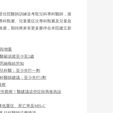
受住院醫師訓練並考取兒科專科醫師，接
專科甄審、兒童重症次專科甄審及兒童急
推廣，期待將來有更多夥伴在本院建立新
吸與增重
醫籲追蹤至少至2歲
陳思融報給您知
 兒科醫：至少先打一劑
科醫師建議：至少先打1劑
觀察
驟先觀察！醫建議這些症狀再衝急診
降低重症、死亡率及MIS-C
慮 兒科醫師這麼建議