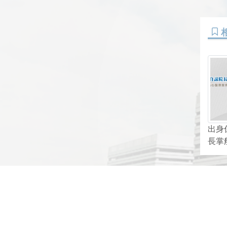
出身
長掌
網頁底部