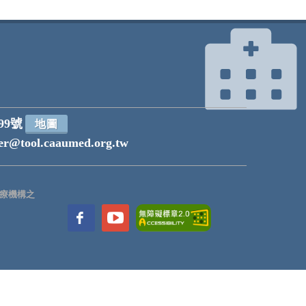
99號
地圖
r@tool.caaumed.org.tw
療機構之