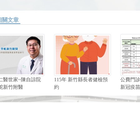
相關文章
仁醫世家~陳自諒院
115年 新竹縣長者健檢預
公費門診施
舵新竹附醫
約
新冠疫苗