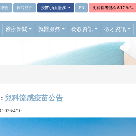
站導覽
醫院簡介
疫苗/抽血服務
EN
免費長者健檢 8/17-9/24
醫療新聞
就醫服務
衛教資訊
徵才資訊
兒科流感疫苗公告
:::
2026/4/10