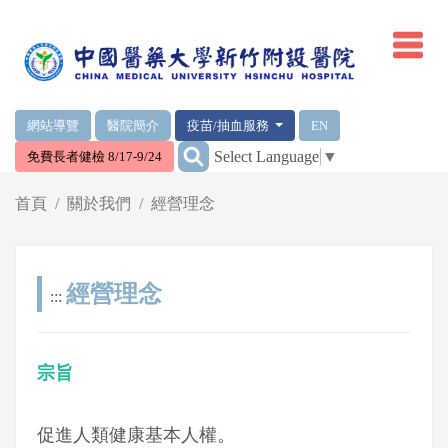
網頁頂端重要消息及連結
網站導覽
醫院簡介
疫苗/抽血服務
EN
:::
Select Language
▼
免費長者健檢 8/17-9/24
輪播區
首頁
關於我們
經營理念
經營理念
:::
宗旨
促進人類健康基本人權。