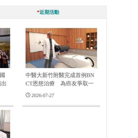
*
近期活動
國
中醫大新竹附醫完成首例BN
演出
CT恩慈治療 為癌友爭取一
線生機
2026-07-27