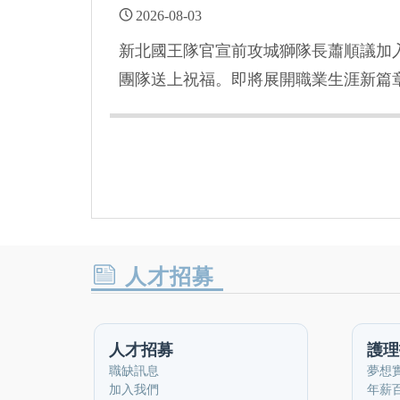
2026-08-03
新北國王隊官宣前攻城獅隊長蕭順議加
團隊送上祝福。即將展開職業生涯新篇
離開新竹前，特地回到中國醫藥大學新
隊，拜會院長陳自諒，並將自己去年球
長，感謝這段珍貴的醫病情誼。
人才招募
人才招募
護理
職缺訊息
夢想
加入我們
年薪