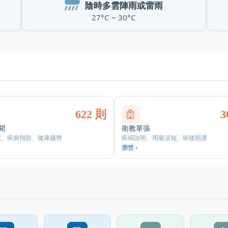
陰時多雲陣雨或雷雨
27°C ~ 30°C
nter查看內容
622 則
3
聞
衛教單張
究、疾病預防、健康趨勢
疾病說明、用藥須知、術後照護
瀏覽 ›