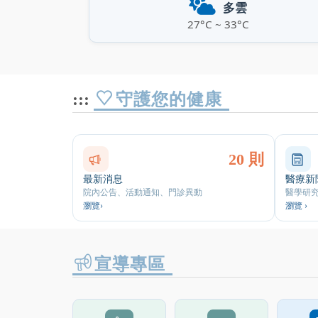
多雲
27°C ~ 33°C
:::
守護您的健康
以下為網站各分類文章數量，可使用Tab鍵進入並按E
20 則
最新消息
醫療新
院內公告、活動通知、門診異動
醫學研
瀏覽›
瀏覽 ›
宣導專區