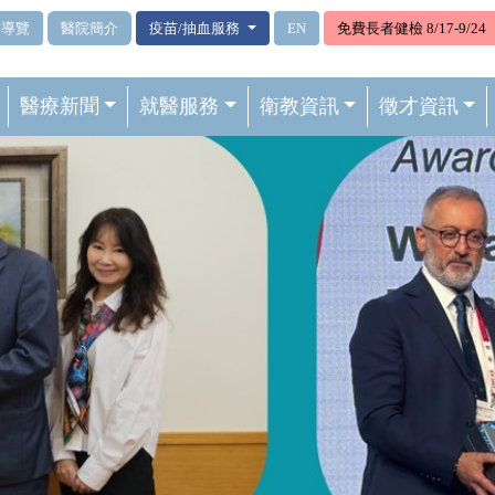
站導覽
醫院簡介
疫苗/抽血服務
EN
免費長者健檢 8/17-9/24
醫療新聞
就醫服務
衛教資訊
徵才資訊