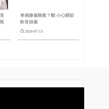
 竟
車禍膝傷難癒？醫:小心關節
尾
軟骨損傷
2026-07-13