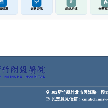
體報導
衛教資訊
網網相連
無菸檳
302新竹縣竹北市興隆路一段1
民眾意見信箱：
cmuhch.answe