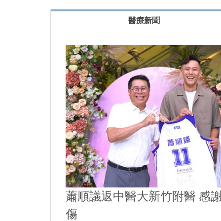
將進入多頁簽，可按左右鍵切換醫療新聞、最新
醫療新聞
蕭順議返中醫大新竹附醫 感
傷