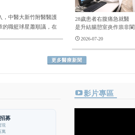
入，中醫大新竹附醫醫護
28歲患者右腹痛急就醫
章的職籃球星蕭順議，在
是升結腸憩室炎作祟非闌
炎
竹附設醫院，感謝醫療團
2026-07-20
季的主戰球衣贈送給院
更多醫療新聞
影片專區
招募
實現
百萬