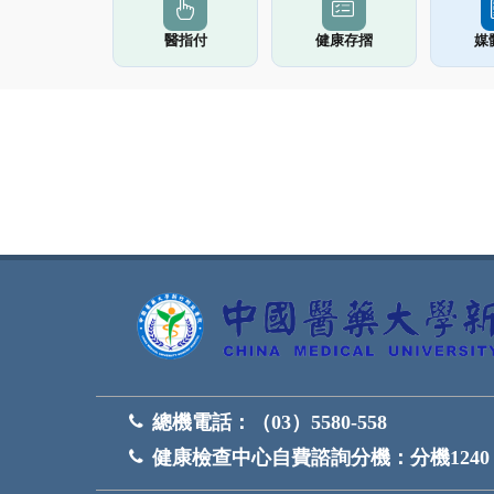
醫指付
健康存摺
媒
網頁底部
總機電話：
（03）5580-558
健康檢查中心自費諮詢分機：
分機1240