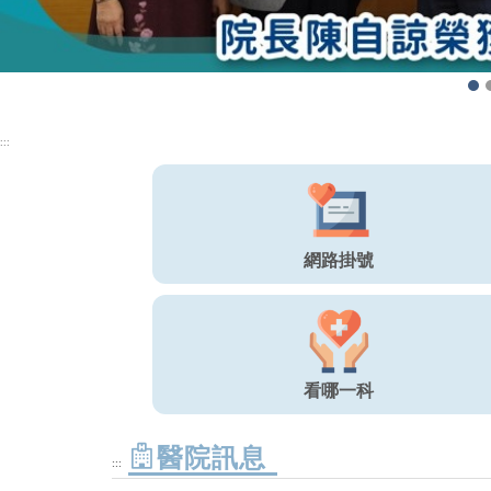
掛號、門診表、看診進度、健檢、科室等
:::
網路掛號
看哪一科
醫院訊息
:::