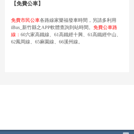
【免費公車】
免費市民公車
各路線家樂福發車時間，另請多利用
iBus_新竹縣之APP軟體查詢到站時間。
免費公車路
線：
60六家高鐵線、61高鐵經十興、61高鐵經中山、
62鳳岡線、65麻園線、66溪州線。
網頁底部