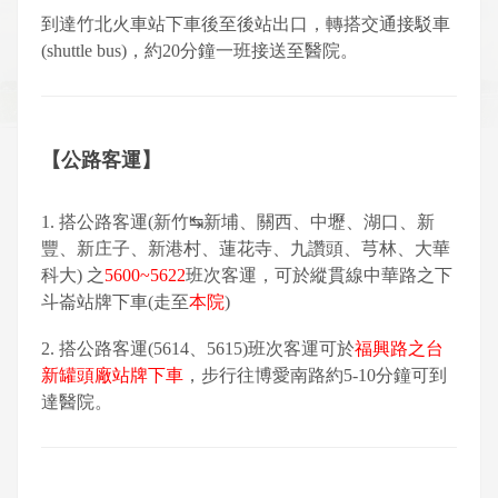
到達竹北火車站下車後至後站出口，轉搭交通接駁車
(shuttle bus)，約20分鐘一班接送至醫院。
【公路客運】
1. 搭公路客運(新竹↹新埔、關西、中壢、湖口、新
豐、新庄子、新港村、蓮花寺、九讚頭、芎林、大華
科大) 之
5600~5622
班次客運，可於縱貫線中華路之下
斗崙站牌下車(走至
本院
)
2. 搭公路客運(5614、5615)班次客運可於
福興路之台
新罐頭廠站牌下車
，步行往博愛南路約5-10分鐘可到
達醫院。