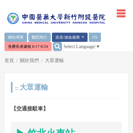
網頁頂端重要消息及連結
網站導覽
醫院簡介
疫苗/抽血服務
EN
:::
Select Language
▼
免費長者健檢 8/17-9/24
輪播區
首頁
關於我們
大眾運輸
大眾運輸
:::
【交通接駁車】