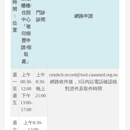
時
櫃檯/
間
住院
門診
\
網路申請
中心
診間
位
「複
置
印病
歷申
請/領
取
處」
週
上午
上午
cmuhch.record@tool.caaumed.org.tw
一
08:30-
8:30-
網路收件後，3日內以電話確認核
至
12:00
晚上
對證件及取件時間
週
下午
21:00
五
13:00-
17:00
週
上午8:30-
六
12:00