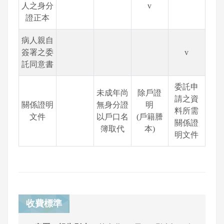
人之身分
v
證正本
病人親自
簽署之委
v
託同意書
委託申
未成年尚
除戶證
請之資
關係證明
無身分證
明
料所需
文件
以戶口名
(戶籍謄
關係證
簿取代
本)
明文件
收費標準