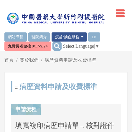
網頁頂端重要消息及連結
網站導覽
醫院簡介
疫苗/抽血服務
EN
:::
Select Language
▼
免費長者健檢 8/17-9/24
輪播區
首頁
關於我們
病歷資料申請及收費標準
病歷資料申請及收費標準
:::
申請流程
填寫複印病歷申請單
→
核對證件