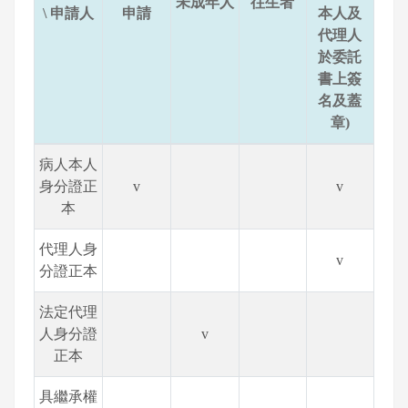
未成年人
往生者
\ 申請人
申請
本人及
代理人
於委託
書上簽
名及蓋
章)
病人本人
身分證正
v
v
本
代理人身
v
分證正本
法定代理
人身分證
v
正本
具繼承權