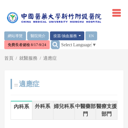
網頁頂端重要消息及連結
網站導覽
醫院簡介
疫苗/抽血服務
EN
:::
Select Language
▼
免費長者健檢 8/17-9/24
輪播區
首頁
就醫服務
適應症
適應症
:::
將進入多頁簽，可按左右鍵切換科系、部門分類
外科系
婦兒科系
中醫藥部
醫療支援
內科系
門
部門