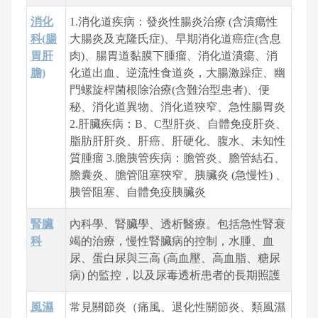
消化
1.消化道疾病：發炎性腸炎治療 (含潰瘍性
科(腸
大腸炎及克隆氏症)、早期消化道癌症(含息
胃肝
肉)、腸胃道黏膜下腫瘤、消化道潰瘍、消
膽)
化道出血、逆流性食道炎，大腸激躁症、幽
門螺旋桿菌根除治療(含難治型患者)、便
秘、消化道異物、消化道狹窄、急性腸胃炎
2.肝臟疾病：B、C型肝炎、自體免疫肝炎、
脂肪肝肝炎、肝癌、肝硬化、腹水、未知性
質腫瘤 3.膽胰管疾病：膽管炎、膽管結石、
膽囊炎、膽管阻塞狹窄、胰臟炎 (急慢性) 、
胰管阻塞、自體免疫胰臟炎
腎臟
內科學、腎臟學、透析醫療。包括急性腎衰
科
竭的治療，慢性腎臟病的控制，水腫、血
尿、蛋白尿與三高 (高血壓、高血脂、糖尿
病) 的監控，以及尿毒透析患者的長期照護
風濕
常見關節炎（痛風、退化性關節炎、類風濕