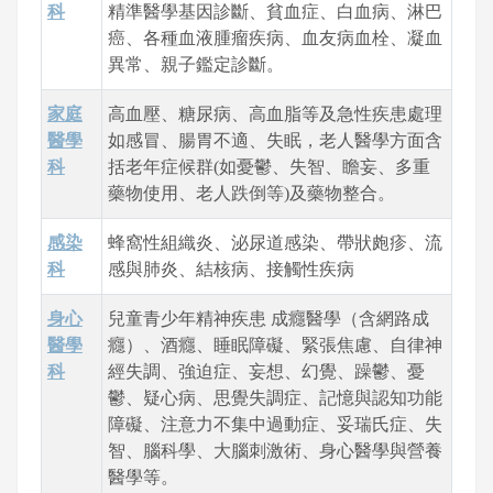
科
精準醫學基因診斷、貧血症、白血病、淋巴
癌、各種血液腫瘤疾病、血友病血栓、凝血
異常、親子鑑定診斷。
家庭
高血壓、糖尿病、高血脂等及急性疾患處理
醫學
如感冒、腸胃不適、失眠，老人醫學方面含
科
括老年症候群(如憂鬱、失智、瞻妄、多重
藥物使用、老人跌倒等)及藥物整合。
感染
蜂窩性組織炎、泌尿道感染、帶狀皰疹、流
科
感與肺炎、結核病、接觸性疾病
身心
兒童青少年精神疾患 成癮醫學（含網路成
醫學
癮）、酒癮、睡眠障礙、緊張焦慮、自律神
科
經失調、強迫症、妄想、幻覺、躁鬱、憂
鬱、疑心病、思覺失調症、記憶與認知功能
障礙、注意力不集中過動症、妥瑞氏症、失
智、腦科學、大腦刺激術、身心醫學與營養
醫學等。