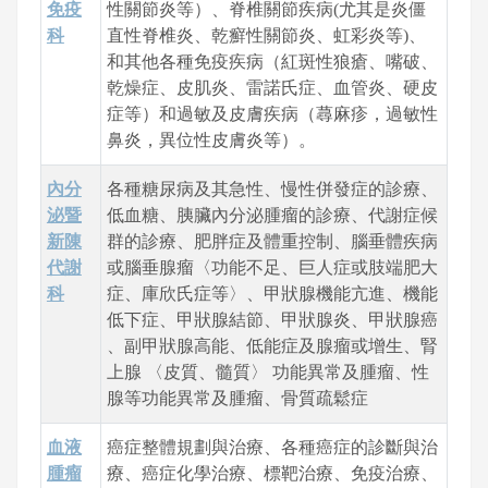
免疫
性關節炎等）、脊椎關節疾病(尤其是炎僵
科
直性脊椎炎、乾癬性關節炎、虹彩炎等)、
和其他各種免疫疾病（紅斑性狼瘡、嘴破、
乾燥症、皮肌炎、雷諾氏症、血管炎、硬皮
症等）和過敏及皮膚疾病（蕁麻疹，過敏性
鼻炎，異位性皮膚炎等）。
內分
各種糖尿病及其急性、慢性併發症的診療、
泌暨
低血糖、胰臟內分泌腫瘤的診療、代謝症候
新陳
群的診療、肥胖症及體重控制、腦垂體疾病
代謝
或腦垂腺瘤〈功能不足、巨人症或肢端肥大
科
症、庫欣氏症等〉、甲狀腺機能亢進、機能
低下症、甲狀腺結節、甲狀腺炎、甲狀腺癌
、副甲狀腺高能、低能症及腺瘤或增生、腎
上腺 〈皮質、髓質〉 功能異常及腫瘤、性
腺等功能異常及腫瘤、骨質疏鬆症
血液
癌症整體規劃與治療、各種癌症的診斷與治
腫瘤
療、癌症化學治療、標靶治療、免疫治療、