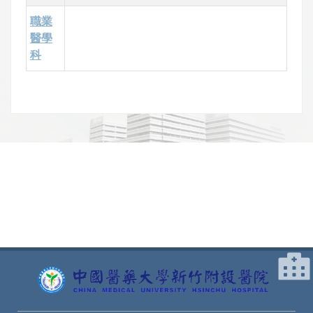
職業
醫學
科
網頁底部