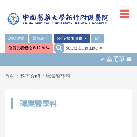
網頁頂端重要消息及連結
網站導覽
醫院簡介
疫苗/抽血服務
EN
:::
Select Language
▼
免費長者健檢 8/17-9/24
輪播區
科室選單
首頁
科室介紹
職業醫學科
職業醫學科
:::