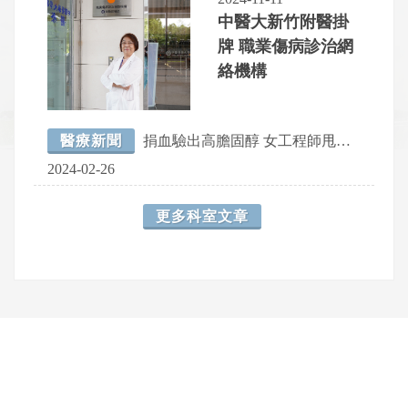
中醫大新竹附醫掛
牌 職業傷病診治網
絡機構
醫療新聞
捐血驗出高膽固醇 女工程師甩小「腹」婆
2024-02-26
更多科室文章
網頁底部