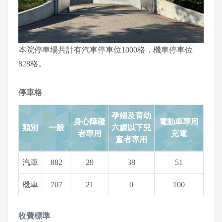
本院停車場共計有汽車停車位1000格，機車停車位
828格。
停車格
孕婦及育幼
身心障礙
電動車專用
類別
一般
六歲以下兒
者專用
充電
童者專用
汽車
882
29
38
51
機車
707
21
0
100
收費標準