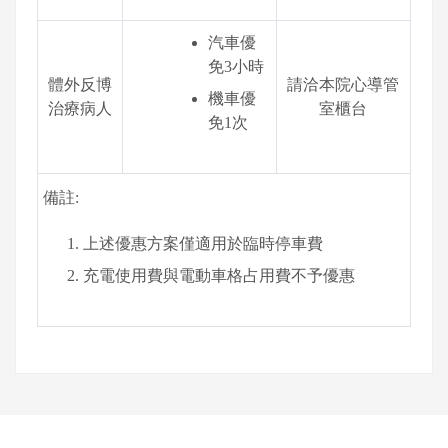
汽車優
免3小時
體外反博
請洽本院心導管
機車優
治療病人
室櫃台
免1次
備註:
上述優惠方案僅適用於臨時停車費
充電使用費與電動車格占用費不予優惠
網頁底部