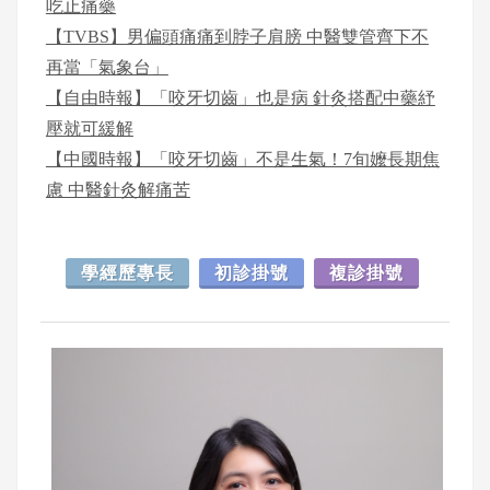
吃止痛藥
【TVBS】男偏頭痛痛到脖子肩膀 中醫雙管齊下不
再當「氣象台」
【自由時報】「咬牙切齒」也是病 針灸搭配中藥紓
壓就可緩解
【中國時報】「咬牙切齒」不是生氣！7旬嬤長期焦
慮 中醫針灸解痛苦
學經歷專長
初診掛號
複診掛號