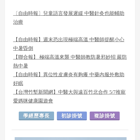
〔自由時報〕兒童語言發展遲緩 中醫針灸也能輔助
治療
【自由時報】週末恐出現極端高溫 中醫師提醒小心
中暑昏倒
【聯合報】 極端高溫來襲 中醫師教防暑邪妙招 嚴防
熱中暑
【自由時報】異位性皮膚炎有夠癢 中藥內服外敷助
好眠
【台灣竹塹新聞網】中醫大與遠百竹北合作 5/7推寵
愛媽咪健康園遊會
學經歷專長
初診掛號
複診掛號