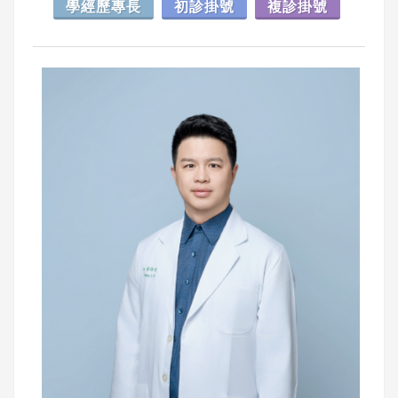
學經歷專長
初診掛號
複診掛號