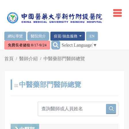
網頁頂端重要消息及連結
網站導覽
醫院簡介
疫苗/抽血服務
EN
:::
Select Language
▼
免費長者健檢 8/17-9/24
輪播區
首頁
醫師介紹
中醫藥部門醫師總覽
中醫藥部門醫師總覽
:::