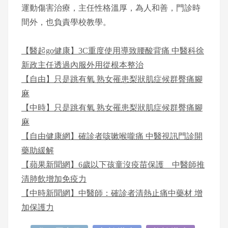
運動傷害治療，主任性格溫厚，為人和善，門診時
間外，也負責學校教學。
【醫起go健康】3C重度使用導致腰酸背痛 中醫科徐
新政主任透過內服外用從根本整治
【自由】只是跳有氧 熟女罹患梨狀肌症候群臀痛腳
麻
【中時】只是跳有氧 熟女罹患梨狀肌症候群臀痛腳
麻
【自由健康網】確診者咳嗽喉嚨痛 中醫視訊門診開
藥助緩解
【蘋果新聞網】6歲以下孩童沒疫苗保護 中醫師推
清肺飲增加免疫力
【中時新聞網】中醫師：確診者清熱止痛中藥材 增
加保護力