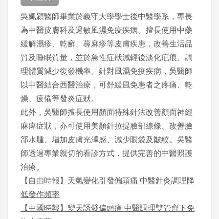
吳姵潁醫師畢業於義守大學學士後中醫學系，專長
為中醫皮膚科及過敏風濕免疫疾病。擅長使用中藥
緩解濕疹、乾癬、蕁麻疹等皮膚疾患，改善生活品
質及睡眠質量，並於急性症狀減輕後淡化疤痕、調
理體質減少復發機率。針對風濕免疫疾病，吳醫師
以中醫結合西醫治療，可舒緩風免患者之疼痛、乾
燥、疲倦等發炎症狀。
此外，吳醫師擅長使用顏面特殊針法改善顏面神經
麻痺症狀，亦可使用美顏針拉提臉部線條、改善臉
部水腫、增加皮膚光澤感、減少眼袋及皺紋。吳醫
師透過專業親切的看診方式，提供完善的中醫照護
治療。
【自由時報】天氣變化引發偏頭痛 中醫針灸調理降
低發作頻率
【中國時報】變天誘發偏頭痛 中醫調理雙管齊下免