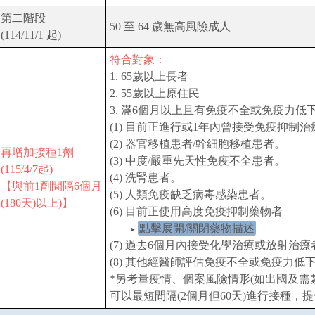
第二階段
50 至 64 歲無高風險成人
(114/11/1 起)
符合對象：
1. 65歲以上長者
2. 55歲以上原住民
3. 滿6個月以上且有免疫不全或免疫力低
(1) 目前正進行或1年內曾接受免疫抑制
(2) 器官移植患者/幹細胞移植患者。
再增加接種1劑
(3) 中度/嚴重先天性免疫不全患者。
(115/4/7起)
(4) 洗腎患者。
【與前1劑間隔6個月
(5) 人類免疫缺乏病毒感染患者。
(180天)以上)】
(6) 目前正使用高度免疫抑制藥物者
點擊展開/關閉藥物描述
(7) 過去6個月內接受化學治療或放射治療
(8) 其他經醫師評估免疫不全或免疫力低
*另考量疫情、個案風險情形(如出國及需
可以最短間隔(2個月但60天)進行接種，