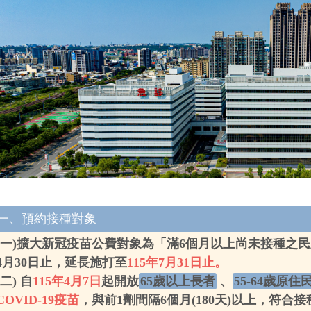
一、預約接種對象
(一)擴大新冠疫苗公費對象為「滿6個月以上尚未接種之民
4月30日止，延長施打至
115年7月31日止。
(二) 自
115年4月7日
起開放
65歲以上長者
、
55-64歲原住
COVID-19疫苗
，與前1劑間隔6個月(180天)以上，符合