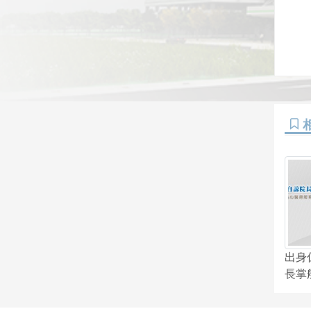
出身
長掌