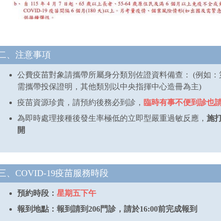
二、注意事項
公費疫苗對象請攜帶所屬身分類別佐證資料備查： (例如
需攜帶投保證明，其他類別以中央指揮中心造冊為主)
疫苗資源珍貴，請預約後務必到診，
臨時有事不便到診也
為即時處理接種後發生率極低的立即型嚴重過敏反應，
施
開
三、COVID-19疫苗服務時段
預約時段：
星期五下午
報到地點：報到請到206
門診，請於
16:00前完成報到