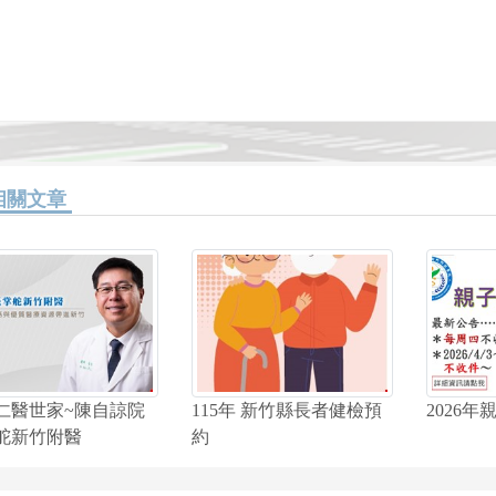
相關文章
仁醫世家~陳自諒院
115年 新竹縣長者健檢預
2026
舵新竹附醫
約