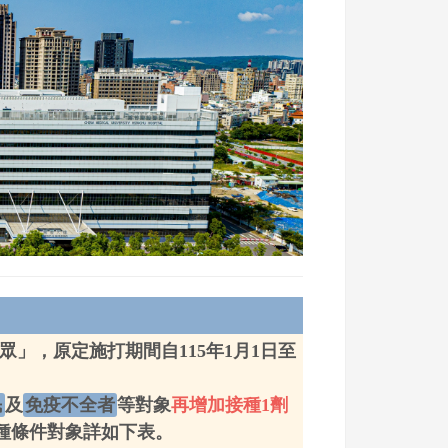
眾」，原定施打期間自115年1月1日至
民
及
免疫不全者
等對象
再增加接種1劑
接種條件對象詳如下表。