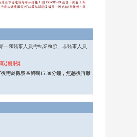
：第一類醫事人員需執業執照、非醫事人員
請取消掛號
打後需於觀察區留觀
15-30
分鐘，無恙後再離