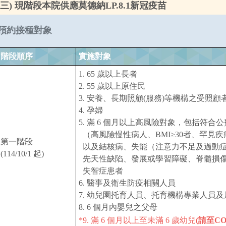
(三) 現階段本院供應莫德納LP.8.1新冠疫苗
預約接種對象
階段順序
實施對象
1. 65 歲以上長者
2. 55 歲以上原住民
3. 安養、長期照顧(服務)等機構之受照
4. 孕婦
5. 滿 6 個月以上高風險對象，包括符
（高風險慢性病人、BMI≥30者、罕見
第一階段
以及結核病、失能（注意力不足及過動
(114/10/1 起)
先天性缺陷、發展或學習障礙、脊髓損傷
失智症患者
6. 醫事及衛生防疫相關人員
7. 幼兒園托育人員、托育機構專業人員
8. 6 個月內嬰兒之父母
*9. 滿 6 個月以上至未滿 6 歲幼兒
(請至C