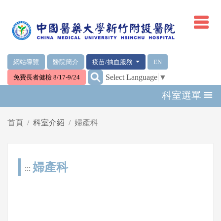
網頁頂端重要消息及連結
網站導覽
醫院簡介
疫苗/抽血服務
EN
:::
Select Language
▼
免費長者健檢 8/17-9/24
輪播區
科室選單
首頁
科室介紹
婦產科
婦產科
:::