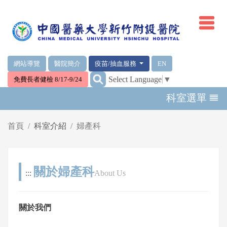
網頁頂端重要消息及連結
網站導覽
醫院簡介
疫苗/抽血服務
EN
:::
Select Language
▼
免費長者健檢 8/17-9/24
輪播區
科室選單
首頁
科室介紹
婦產科
關於婦產科
:::
About Us
關於我們