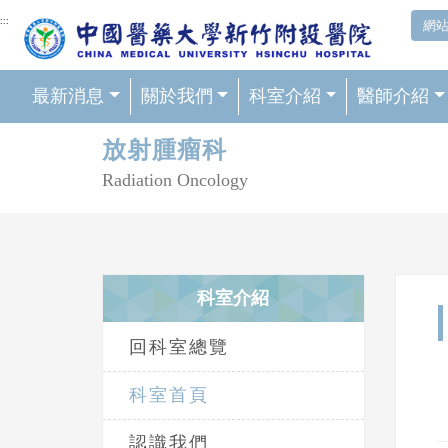
網頁頂端重要消息及連結
:::
網
最新消息
關於我們
科室介紹
醫師介紹
輪播區
放射腫瘤科
Radiation Oncology
科室介紹
回科室總覽
科室首頁
認識我們