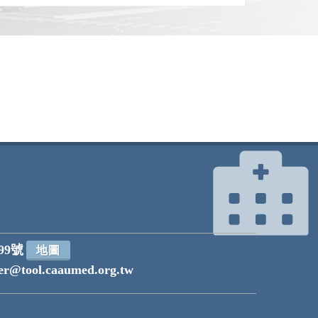
99號
地圖
r@tool.caaumed.org.tw