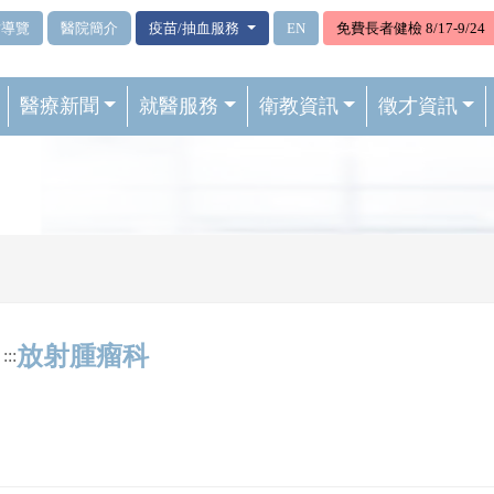
站導覽
醫院簡介
疫苗/抽血服務
EN
免費長者健檢 8/17-9/24
醫療新聞
就醫服務
衛教資訊
徵才資訊
放射腫瘤科
:::