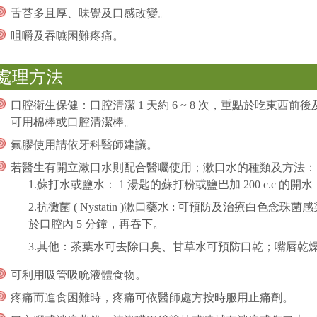
舌苔多且厚、味覺及口感改變。
咀嚼及吞嚥困難疼痛。
處理方法
口腔衛生保健：口腔清潔 1 天約 6 ~ 8 次，重點於吃東
可用棉棒或口腔清潔棒。
氟膠使用請依牙科醫師建議。
若醫生有開立漱口水則配合醫囑使用；漱口水的種類及方法：
1.蘇打水或鹽水： 1 湯匙的蘇打粉或鹽巴加 200 c.c 的
2.抗黴菌 ( Nystatin )漱口藥水 : 可預防及治療白色念珠
於口腔內 5 分鐘，再吞下。
3.其他：茶葉水可去除口臭、甘草水可預防口乾；嘴唇乾
可利用吸管吸吮液體食物。
疼痛而進食困難時，疼痛可依醫師處方按時服用止痛劑。