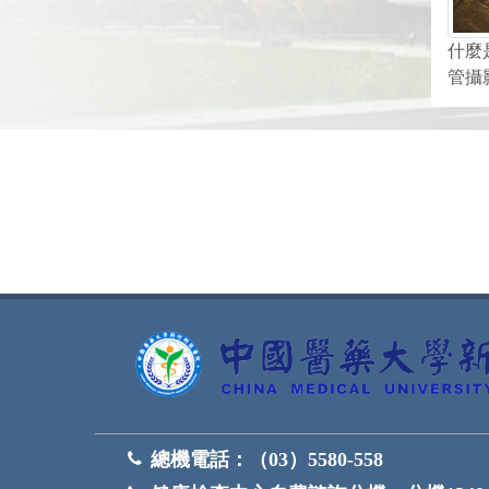
什麼
管攝
網頁底部
總機電話：
（03）5580-558