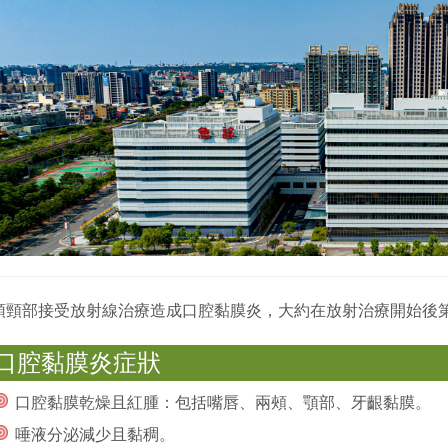
頭頸部接受放射線治療造成口腔黏膜炎，大約在放射治療開始後第
口腔黏膜炎症狀
口腔黏膜乾燥且紅腫：包括嘴唇、兩頰、顎部、牙齦黏膜。
唾液分泌減少且黏稠。