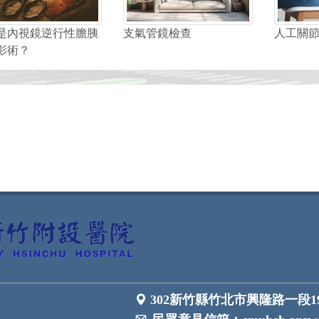
是內視鏡逆行性膽胰
支氣管鏡檢查
人工關
影術？
302新竹縣竹北市興隆路一段1