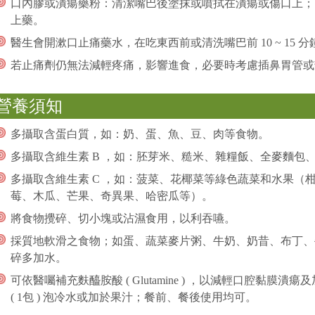
口內膠或潰瘍藥粉：清潔嘴巴後塗抹或噴拭在潰瘍或傷口上；
上藥。
醫生會開漱口止痛藥水，在吃東西前或清洗嘴巴前 10 ~ 15
若止痛劑仍無法減輕疼痛，影響進食，必要時考慮插鼻胃管或
營養須知
多攝取含蛋白質，如：奶、蛋、魚、豆、肉等食物。
多攝取含維生素 B ，如：胚芽米、糙米、雜糧飯、全麥麵包
多攝取含維生素 C ，如：菠菜、花椰菜等綠色蔬菜和水果（
莓、木瓜、芒果、奇異果、哈密瓜等）。
將食物攪碎、切小塊或沾濕食用，以利吞嚥。
採質地軟滑之食物；如蛋、蔬菜麥片粥、牛奶、奶昔、布丁、
碎多加水。
可依醫囑補充麩醯胺酸 ( Glutamine ) ，以減輕口腔黏膜潰瘍及加
( 1包 ) 泡冷水或加於果汁；餐前、餐後使用均可。