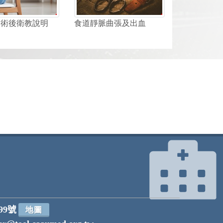
節術後衛教說明
食道靜脈曲張及出血
99號
地圖