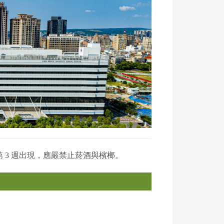
 3 週出現，應嚴禁止菸酒與檳榔。