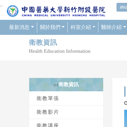
網頁頂端重要消息及連結
:::
網
最新消息
關於我們
科室介紹
醫師介紹
輪播區
衛教資訊
Health Education Information
:::
衛教資訊
衛教單張
衛教影片
衛教講座