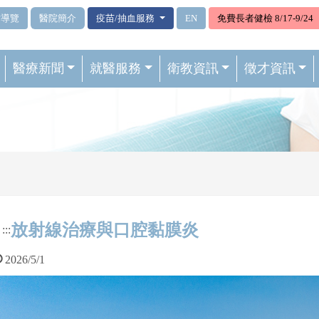
站導覽
醫院簡介
疫苗/抽血服務
EN
免費長者健檢 8/17-9/24
醫療新聞
就醫服務
衛教資訊
徵才資訊
放射線治療與口腔黏膜炎
:::
2026/5/1