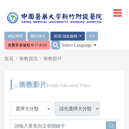
網頁頂端重要消息及連結
網站導覽
醫院簡介
疫苗/抽血服務
EN
:::
Select Language
▼
免費長者健檢 8/17-9/24
輪播區
首頁
衛教資訊
衛教影片
衛教影片
:::
Health Education Video