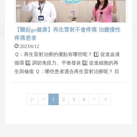
【醫起go健康】再生雷射不會疼痛 治癒慢性
疼痛患者
2023/6/12
Ｑ：再生雷射治療的優點有哪些呢？ 1️⃣ 促進血液
循環 2️⃣ 調節免疫力、平衡發炎 3️⃣ 促進細胞的再
生與修復 Ｑ：哪些患者適合再生雷射治療呢？ 目
前最大宗為頭痛的患者、全身性慢性疼痛及疲勞的
患者，像是纖維肌痛症、慢性疼痛症，或是廣泛全
身很多壓痛點的患者，除此之外，對慢性疲勞與慢
|<
<
1
2
3
4
>
>|
性傷口與潰瘍的患者，也都很適合。