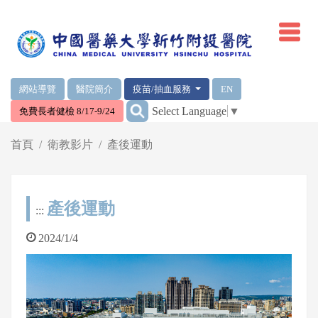
網頁頂端重要消息及連結
網站導覽
醫院簡介
疫苗/抽血服務
EN
:::
Select Language
▼
免費長者健檢 8/17-9/24
輪播區
首頁
衛教影片
產後運動
產後運動
:::
2024/1/4