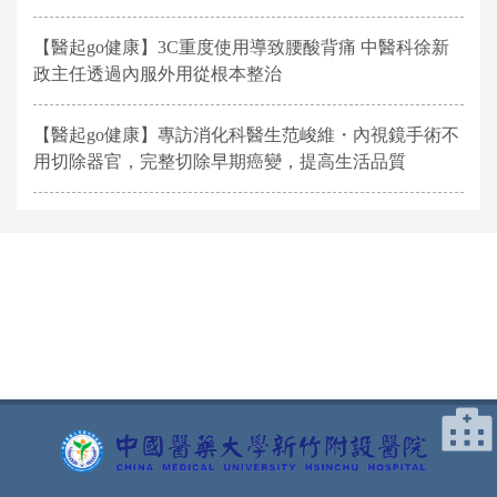
【醫起go健康】3C重度使用導致腰酸背痛 中醫科徐新
政主任透過內服外用從根本整治
【醫起go健康】專訪消化科醫生范峻維・內視鏡手術不
用切除器官，完整切除早期癌變，提高生活品質
網頁底部