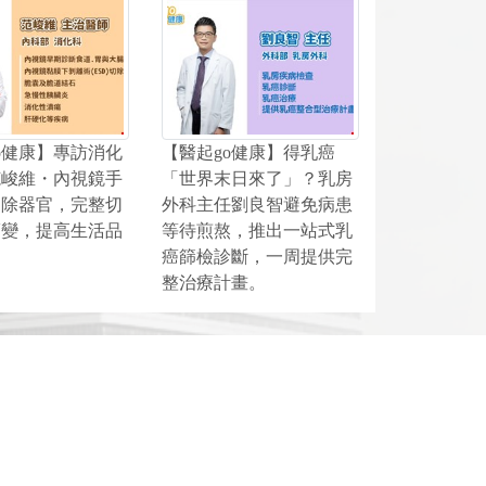
o健康】專訪消化
【醫起go健康】得乳癌
范峻維・內視鏡手
「世界末日來了」？乳房
切除器官，完整切
外科主任劉良智避免病患
癌變，提高生活品
等待煎熬，推出一站式乳
癌篩檢診斷，一周提供完
整治療計畫。