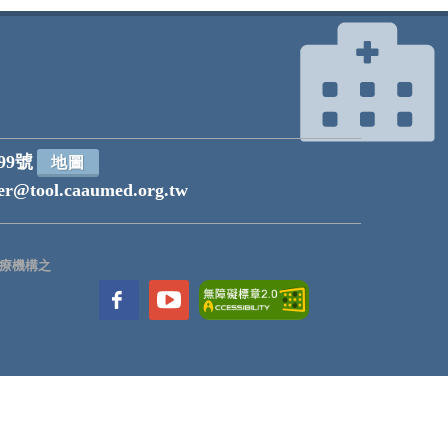
99號
地圖
r@tool.caaumed.org.tw
療機構之