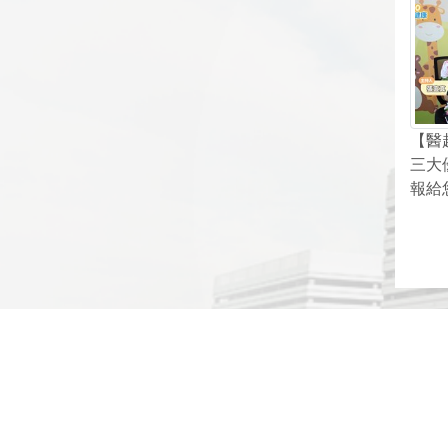
【醫
三大
報給
網頁底部