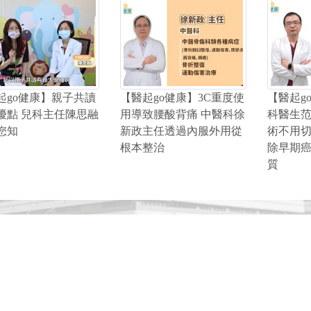
起go健康】親子共讀
【醫起go健康】3C重度使
【醫起g
優點 兒科主任陳思融
用導致腰酸背痛 中醫科徐
科醫生
您知
新政主任透過內服外用從
術不用
根本整治
除早期
質