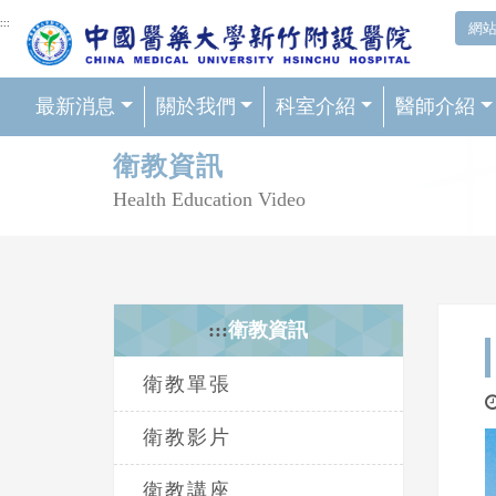
網頁頂端重要消息及連結
:::
網
最新消息
關於我們
科室介紹
醫師介紹
輪播區
衛教資訊
Health Education Video
:::
衛教資訊
衛教單張
衛教影片
衛教講座