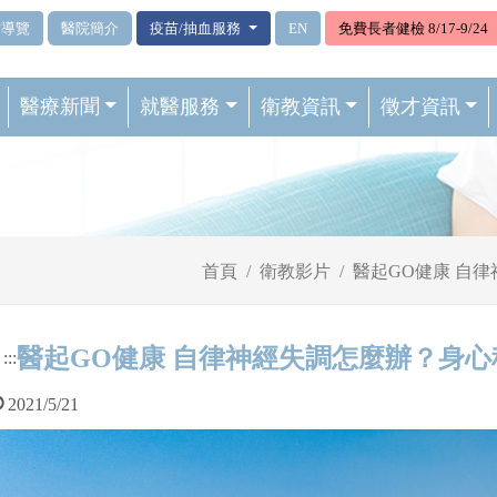
站導覽
醫院簡介
疫苗/抽血服務
EN
免費長者健檢 8/17-9/24
醫療新聞
就醫服務
衛教資訊
徵才資訊
首頁
衛教影片
醫起GO健康 自
醫起GO健康 自律神經失調怎麼辦？身
:::
2021/5/21