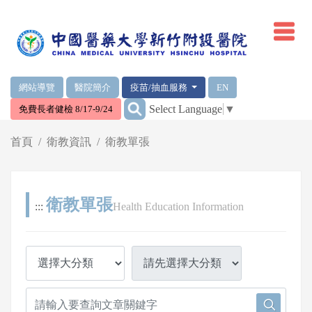
網頁頂端重要消息及連結
網站導覽
醫院簡介
疫苗/抽血服務
EN
:::
Select Language
▼
免費長者健檢 8/17-9/24
輪播區
首頁
衛教資訊
衛教單張
衛教單張
:::
Health Education Information