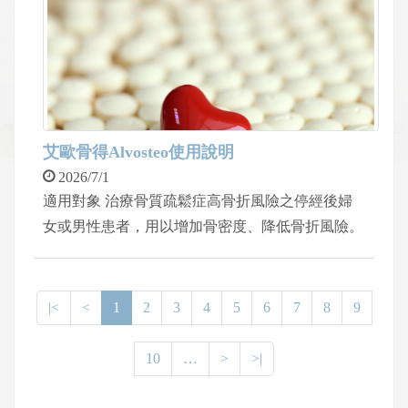
艾歐骨得Alvosteo使用說明
2026/7/1
適用對象 治療骨質疏鬆症高骨折風險之停經後婦
女或男性患者，用以增加骨密度、降低骨折風險。
|<
<
1
2
3
4
5
6
7
8
9
10
…
>
>|