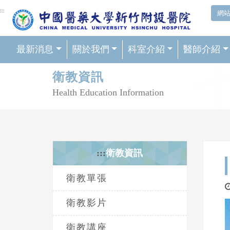
網頁頂端重要消息及連結
:::
網
最新消息
關於我們
科室介紹
醫師介紹
輪播區
衛教資訊
Health Education Information
:::
衛教資訊
衛教單張
衛教影片
衛教講座