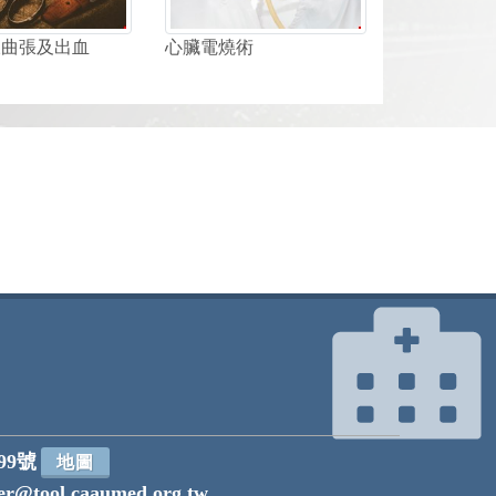
脈曲張及出血
心臟電燒術
99號
地圖
r@tool.caaumed.org.tw