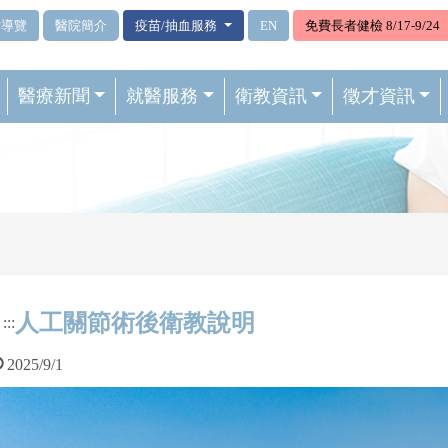
站導覽
醫院簡介
疫苗/抽血服務
EN
免費長者健檢 8/17-9/24
醫療新聞
就醫服務
衛教資訊
徵才資訊
人工關節術後衛教說明
:::
2025/9/1