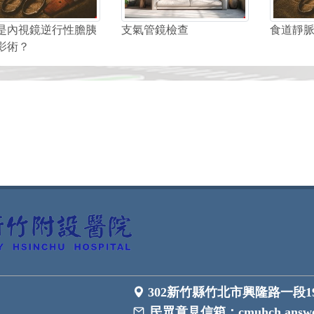
是內視鏡逆行性膽胰
支氣管鏡檢查
食道靜
影術？
302新竹縣竹北市興隆路一段1
民眾意見信箱：
cmuhch.answe