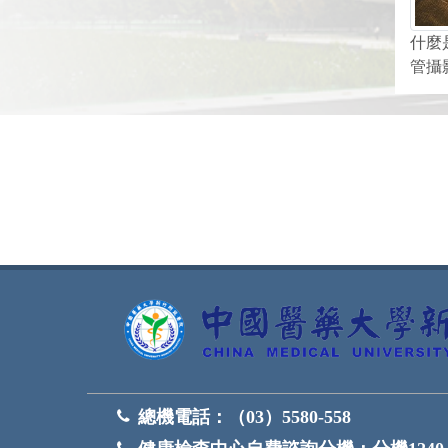
什麼
管攝
網頁底部
總機電話：
（03）5580-558