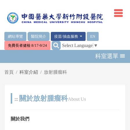
網頁頂端重要消息及連結
網站導覽
醫院簡介
疫苗/抽血服務
EN
:::
Select Language
▼
免費長者健檢 8/17-9/24
輪播區
科室選單
首頁
科室介紹
放射腫瘤科
關於放射腫瘤科
:::
About Us
關於我們