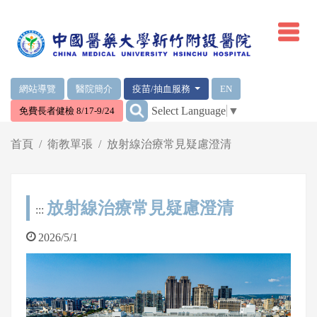
網頁頂端重要消息及連結
網站導覽
醫院簡介
疫苗/抽血服務
EN
:::
Select Language
▼
免費長者健檢 8/17-9/24
輪播區
首頁
衛教單張
放射線治療常見疑慮澄清
放射線治療常見疑慮澄清
:::
2026/5/1