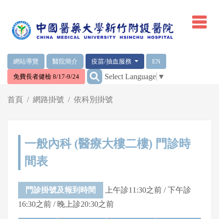
網頁頂端重要消息及連結
網站導覽
醫院簡介
疫苗/抽血服務
EN
:::
Select Language
▼
免費長者健檢 8/17-9/24
輪播區
首頁
網路掛號
依科別掛號
一般內科 (醫療大樓二樓) 門診時
間表
門診掛號及報到時間
上午診11:30之前 / 下午診
16:30之前 / 晚上診20:30之前