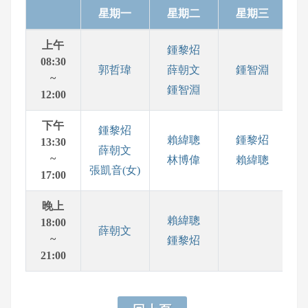
星期一
星期二
星期三
上午
鍾黎炤
08:30
郭哲瑋
薛朝文
鍾智淵
~
鍾智淵
12:00
下午
鍾黎炤
賴緯聰
鍾黎炤
13:30
薛朝文
~
林博偉
賴緯聰
張
張凱音(女)
17:00
晚上
賴緯聰
18:00
薛朝文
~
鍾黎炤
21:00