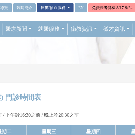
站導覽
醫院簡介
疫苗/抽血服務
EN
免費長者健檢 8/17-9/24
醫療新聞
就醫服務
衛教資訊
徵才資訊
) 門診時間表
 / 下午診16:30之前 / 晚上診20:30之前
星期二
星期三
星期四