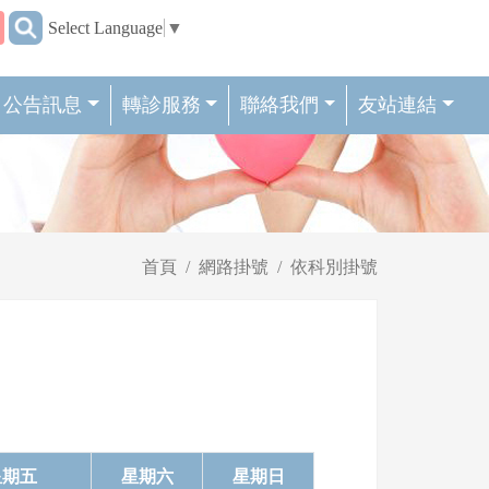
:::
Select Language
▼
公告訊息
轉診服務
聯絡我們
友站連結
首頁
網路掛號
依科別掛號
星期五
星期六
星期日