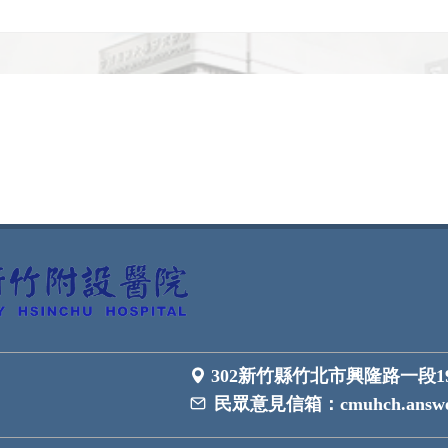
302新竹縣竹北市興隆路一段1
民眾意見信箱：
cmuhch.answe