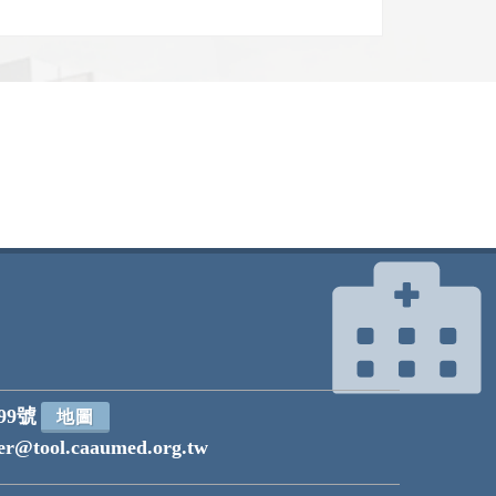
99號
地圖
r@tool.caaumed.org.tw