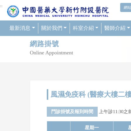
網頁頂端重要消息及連結
:::
網
最新消息
關於我們
科室介紹
醫師介紹
輪播區
網路掛號
Online Appointment
風濕免疫科 (醫療大樓二樓
門診掛號及報到時間
上午診11:30之前
星期一