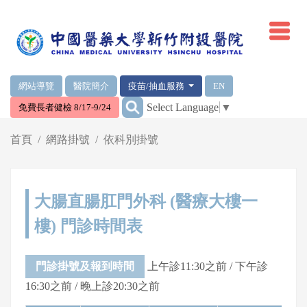
網頁頂端重要消息及連結
網站導覽
醫院簡介
疫苗/抽血服務
EN
:::
Select Language
▼
免費長者健檢 8/17-9/24
輪播區
首頁
網路掛號
依科別掛號
大腸直腸肛門外科 (醫療大樓一
樓) 門診時間表
門診掛號及報到時間
上午診11:30之前 / 下午診
16:30之前 / 晚上診20:30之前