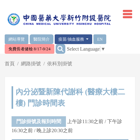
網頁頂端重要消息及連結
網站導覽
醫院簡介
疫苗/抽血服務
EN
:::
Select Language
▼
免費長者健檢 8/17-9/24
輪播區
首頁
網路掛號
依科別掛號
內分泌暨新陳代謝科 (醫療大樓二
樓) 門診時間表
門診掛號及報到時間
上午診11:30之前 / 下午診
16:30之前 / 晚上診20:30之前