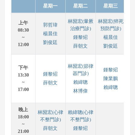
星期一
星期二
星期三
林圀宏(暈厥
林圀宏(猝死
上午
郭哲瑋
治療門診)
預防門診)
08:30
楊晨佳
~
鍾黎炤
楊晨佳
劉俊廷
12:00
薛朝文
劉俊廷
賴
林圀宏(節律
下午
鍾黎炤
不
器門診)
鍾黎炤
13:30
陳業鵬
~
賴緯聰
薛朝文
賴緯聰
劉
17:00
林博偉
及
晚上
林圀宏(心律
賴緯聰(心律
18:00
不整門診)
不整門診)
~
薛朝文
鍾黎炤
21:00