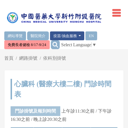
網頁頂端重要消息及連結
網站導覽
醫院簡介
疫苗/抽血服務
EN
:::
Select Language
▼
免費長者健檢 8/17-9/24
輪播區
首頁
網路掛號
依科別掛號
心臟科 (醫療大樓二樓) 門診時間
表
門診掛號及報到時間
上午診11:30之前 / 下午診
16:30之前 / 晚上診20:30之前