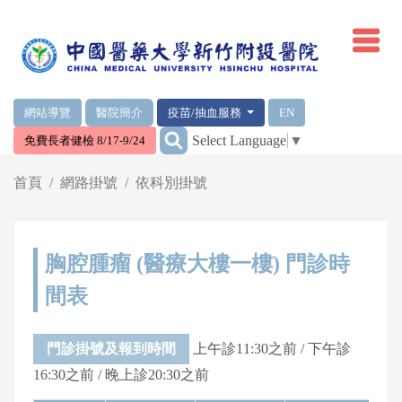
網頁頂端重要消息及連結
網站導覽
醫院簡介
疫苗/抽血服務
EN
:::
Select Language
▼
免費長者健檢 8/17-9/24
輪播區
首頁
網路掛號
依科別掛號
胸腔腫瘤 (醫療大樓一樓) 門診時
間表
門診掛號及報到時間
上午診11:30之前 / 下午診
16:30之前 / 晚上診20:30之前