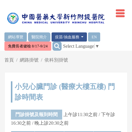
網頁頂端重要消息及連結
網站導覽
醫院簡介
疫苗/抽血服務
EN
:::
Select Language
▼
免費長者健檢 8/17-9/24
輪播區
首頁
網路掛號
依科別掛號
小兒心臟門診 (醫療大樓五樓) 門
診時間表
門診掛號及報到時間
上午診11:30之前 / 下午診
16:30之前 / 晚上診20:30之前