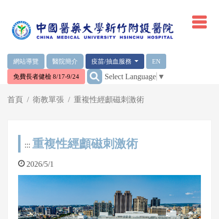
網頁頂端重要消息及連結
網站導覽
醫院簡介
疫苗/抽血服務
EN
:::
Select Language
▼
免費長者健檢 8/17-9/24
輪播區
首頁
衛教單張
重複性經顱磁刺激術
重複性經顱磁刺激術
:::
2026/5/1