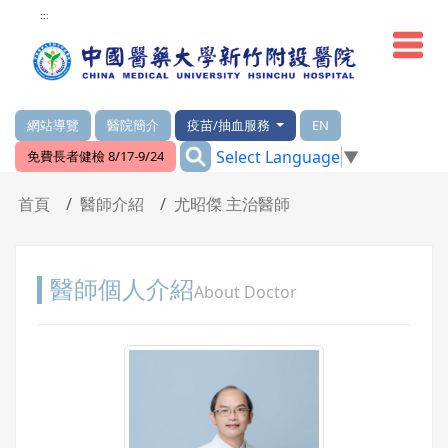
網頁頂端重要消息及連結
:::
網站導覽
醫院簡介
疫苗/抽血服務
EN
:::
Select Language
▼
免費長者健檢 8/17-9/24
輪播區
首頁
醫師介紹
尤昭傑 主治醫師
醫師個人介紹
About Doctor