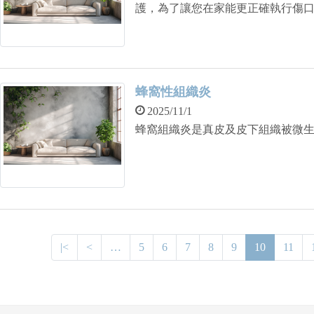
護，為了讓您在家能更正確執行傷
蜂窩性組織炎
2025/11/1
蜂窩組織炎是真皮及皮下組織被微生物
|<
<
…
5
6
7
8
9
10
11