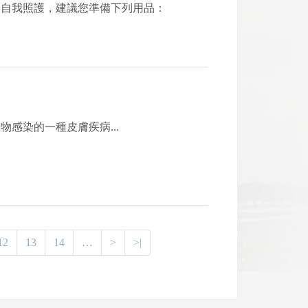
口自我照護，建議您準備下列用品：
感染的一種皮膚疾病...
12
13
14
…
>
>|