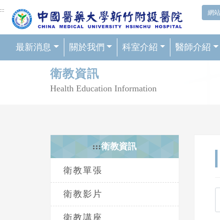
網頁頂端重要消息及連結
:::
網
最新消息
關於我們
科室介紹
醫師介紹
輪播區
衛教資訊
Health Education Information
:::
衛教資訊
衛教單張
衛教影片
衛教講座