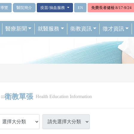
站導覽
醫院簡介
疫苗/抽血服務
EN
免費長者健檢 8/17-9/24
醫療新聞
就醫服務
衛教資訊
徵才資訊
衛教單張
:::
Health Education Information