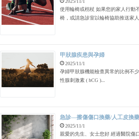
2025/11/1
使用輪椅或枴杖 如果您的家人行動不便或身體很不舒服，可以向服務台借用輪
椅，或請急診室以輪椅協助推送家
甲狀腺疾患與孕婦
2025/11/1
孕婦甲狀腺機能檢查異常的比例不
性腺刺激素 ( hCG )...
急診—擦傷傷口換藥/人工皮換
2025/11/1
親愛的先生、女士您好 經過醫院傷口處置及衛教後，相信您已學會傷口自我照