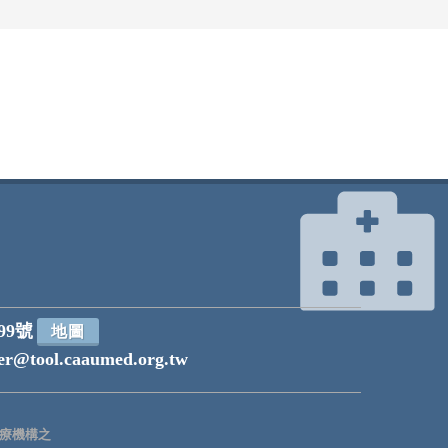
99號
地圖
r@tool.caaumed.org.tw
療機構之