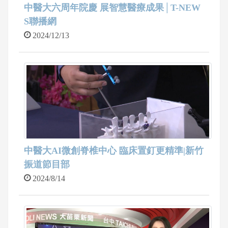
中醫大六周年院慶 展智慧醫療成果│T-NEW
S聯播網
2024/12/13
中醫大AI微創脊椎中心 臨床置釘更精準|新竹
振道節目部
2024/8/14