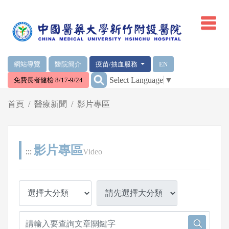
網頁頂端重要消息及連結
網站導覽
醫院簡介
疫苗/抽血服務
EN
:::
Select Language
▼
免費長者健檢 8/17-9/24
輪播區
首頁
醫療新聞
影片專區
影片專區
:::
Video