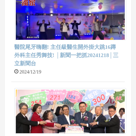
醫院尾牙嗨翻! 主任級醫生開外掛大跳16蹲
外科主任秀舞技! │新聞一把抓20241218│三
立新聞台
2024/12/19