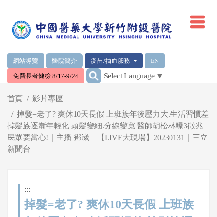
網頁頂端重要消息及連結
網站導覽
醫院簡介
疫苗/抽血服務
EN
:::
Select Language
▼
免費長者健檢 8/17-9/24
輪播區
首頁
影片專區
掉髮=老了? 爽休10天長假 上班族年後壓力大.生活習慣差
掉髮族逐漸年輕化 頭髮變細.分線變寬 醫師胡松林曝3徵兆
民眾要當心!｜主播 鄧崴｜【LIVE大現場】20230131｜三立
新聞台
:::
掉髮=老了? 爽休10天長假 上班族