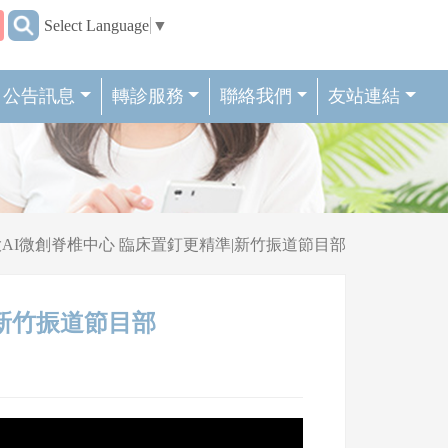
:::
Select Language
▼
公告訊息
轉診服務
聯絡我們
友站連結
AI微創脊椎中心 臨床置釘更精準|新竹振道節目部
|新竹振道節目部