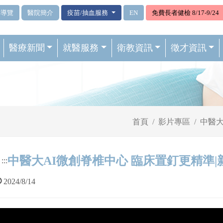
站導覽
醫院簡介
疫苗/抽血服務
EN
免費長者健檢 8/17-9/24
醫療新聞
就醫服務
衛教資訊
徵才資訊
首頁
影片專區
中醫大
中醫大AI微創脊椎中心 臨床置釘更精準
:::
2024/8/14