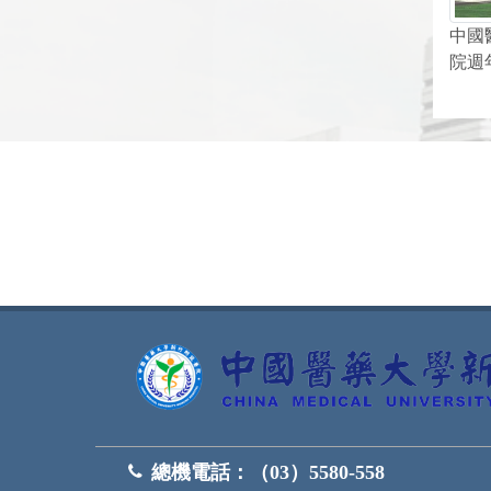
中國
院週
網頁底部
總機電話：
（03）5580-558