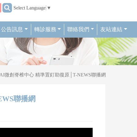
:::
Select Language
▼
公告訊息
轉診服務
聯絡我們
友站連結
AI微創脊椎中心 精準置釘助復原│T-NEWS聯播網
EWS聯播網