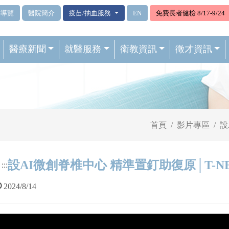
站導覽
醫院簡介
疫苗/抽血服務
EN
免費長者健檢 8/17-9/24
醫療新聞
就醫服務
衛教資訊
徵才資訊
首頁
影片專區
設
設AI微創脊椎中心 精準置釘助復原│T-N
:::
2024/8/14