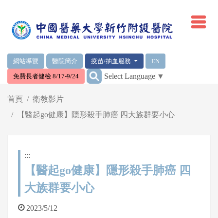
網頁頂端重要消息及連結
網站導覽
醫院簡介
疫苗/抽血服務
EN
:::
Select Language
▼
免費長者健檢 8/17-9/24
輪播區
首頁
衛教影片
【醫起go健康】隱形殺手肺癌 四大族群要小心
:::
【醫起go健康】隱形殺手肺癌 四
大族群要小心
2023/5/12