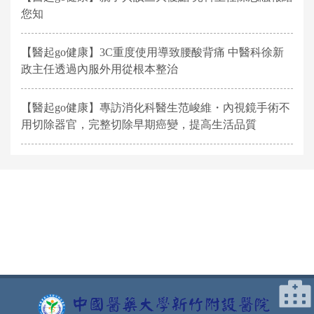
您知
【醫起go健康】3C重度使用導致腰酸背痛 中醫科徐新
政主任透過內服外用從根本整治
【醫起go健康】專訪消化科醫生范峻維・內視鏡手術不
用切除器官，完整切除早期癌變，提高生活品質
網頁底部