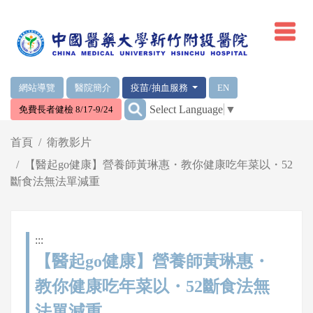
網頁頂端重要消息及連結
網站導覽
醫院簡介
疫苗/抽血服務
EN
:::
Select Language
▼
免費長者健檢 8/17-9/24
輪播區
首頁
衛教影片
【醫起go健康】營養師黃琳惠・教你健康吃年菜以・52
斷食法無法單減重
:::
【醫起go健康】營養師黃琳惠・
教你健康吃年菜以・52斷食法無
法單減重