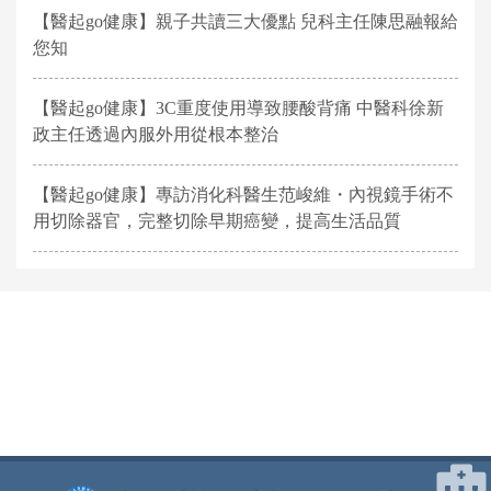
【醫起go健康】親子共讀三大優點 兒科主任陳思融報給
您知
【醫起go健康】3C重度使用導致腰酸背痛 中醫科徐新
政主任透過內服外用從根本整治
【醫起go健康】專訪消化科醫生范峻維・內視鏡手術不
用切除器官，完整切除早期癌變，提高生活品質
網頁底部