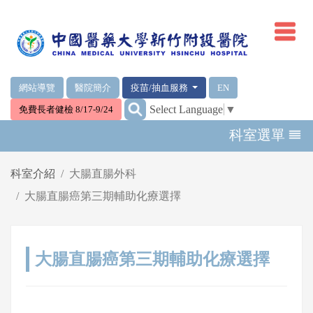
網頁頂端重要消息及連結
網站導覽
醫院簡介
疫苗/抽血服務
EN
:::
Select Language
▼
免費長者健檢 8/17-9/24
輪播區
科室選單
科室介紹
大腸直腸外科
大腸直腸癌第三期輔助化療選擇
大腸直腸癌第三期輔助化療選擇