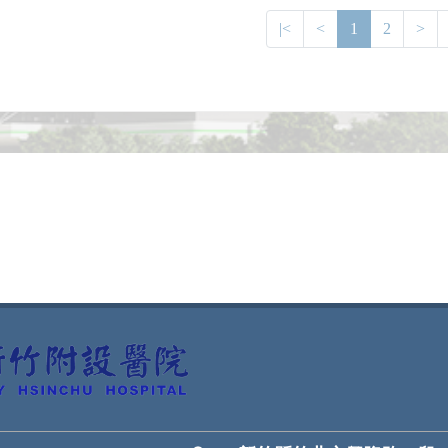
|<
<
1
2
>