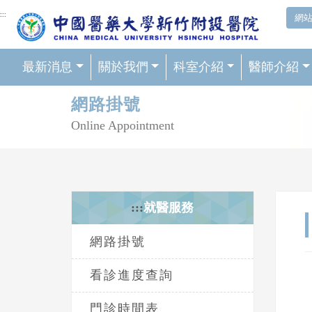
網頁頂端重要消息及連結
:::
網
最新消息
關於我們
科室介紹
醫師介紹
輪播區
網路掛號
Online Appointment
:::
就醫服務
網路掛號
看診進度查詢
門診時間表