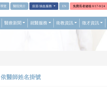
站導覽
醫院簡介
疫苗/抽血服務
EN
免費長者健檢 8/17-9/24
醫療新聞
就醫服務
衛教資訊
徵才資訊
依醫師姓名掛號