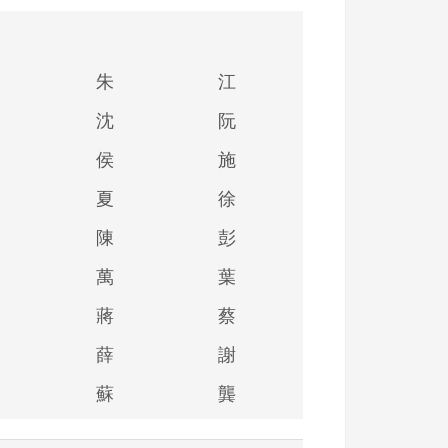
朱
江
沈
阮
侯
施
夏
徐
陳
彭
萬
葉
蔣
蔡
薛
謝
蘇
龔