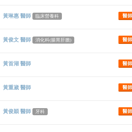
黃琳惠 醫師
醫
臨床營養科
黃俊文 醫師
醫
消化科(腸胃肝膽)
黃首湖 醫師
醫
黃重崴 醫師
醫
黃俊穎 醫師
醫
牙科