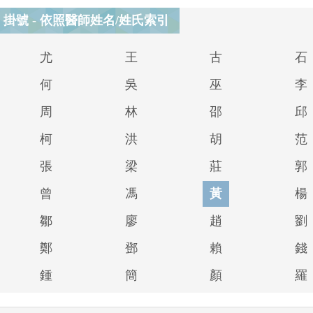
掛號 - 依照醫師姓名/姓氏索引
尤
王
古
石
何
吳
巫
李
周
林
邵
邱
柯
洪
胡
范
張
梁
莊
郭
曾
馮
黃
楊
鄒
廖
趙
劉
鄭
鄧
賴
錢
鍾
簡
顏
羅