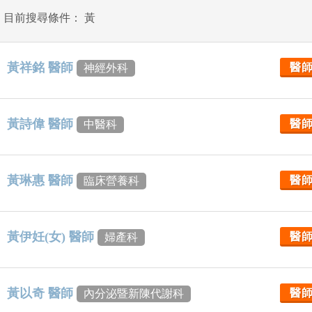
目前搜尋條件： 黃
黃祥銘 醫師
醫
神經外科
黃詩偉 醫師
醫
中醫科
黃琳惠 醫師
醫
臨床營養科
黃伊妊(女) 醫師
醫
婦產科
黃以奇 醫師
醫
內分泌暨新陳代謝科