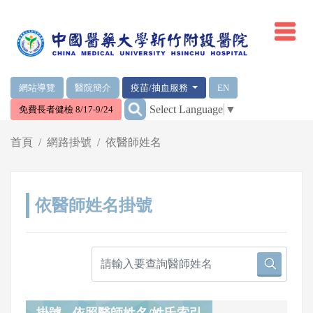
網頁頂端重要消息及連結
網站導覽
醫院簡介
疫苗/抽血服務
EN
:::
Select Language
▼
免費長者健檢 8/17-9/24
輪播區
首頁
網路掛號
依醫師姓名
依醫師姓名掛號