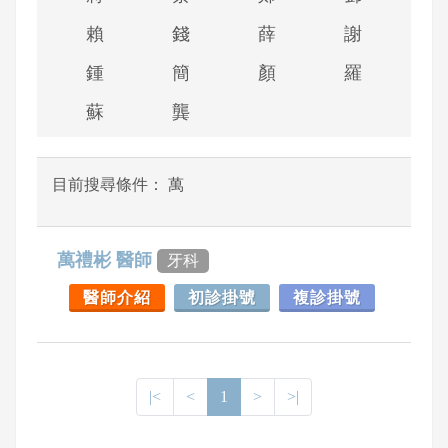
賴
錢
薛
謝
鍾
簡
顏
羅
蘇
龔
目前搜尋條件： 萬
萬禮彬 醫師
牙科
醫師介紹
初診掛號
複診掛號
|<
<
1
>
>|