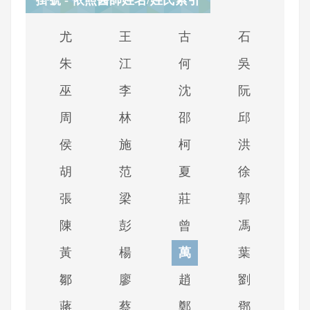
掛號 - 依照醫師姓名/姓氏索引
尤
王
古
石
朱
江
何
吳
巫
李
沈
阮
周
林
邵
邱
侯
施
柯
洪
胡
范
夏
徐
張
梁
莊
郭
陳
彭
曾
馮
黃
楊
萬
葉
鄒
廖
趙
劉
蔣
蔡
鄭
鄧