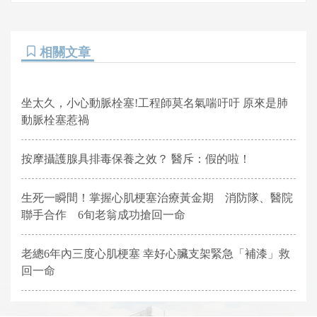
相關文章
坐太久，小心動脈栓塞!工程師莫名氣喘吁吁 原來是肺
動脈栓塞惹禍
按摩攝護腺具排毒保養之效？ 醫斥：假的啦！
生死一瞬間！掌握心肌梗塞治療黃金期 消防隊、醫院
聯手合作 6旬老翁成功搶回一命
老總6年內三度心肌梗塞 幸好心臟支架緊急「補漆」救
回一命