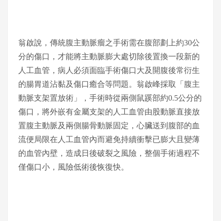
翁啟說，傳統腹主動脈瘤之手術需在腹部劃上約30公
分的傷口，才能將主動脈膨大處切除後置換一段新的
人工血管，病人必須面臨手術傷口大及開腹後常衍生
的腸胃道沾黏及傷口癒合等問題。翁啟峰採取「腹主
動脈支架置放術」，手術時從兩側鼠蹊部約0.5公分的
傷口，將外嵌有金屬支架的人工血管由股動脈直接放
置腹主動脈及兩側腸骨動脈固定，心臟送到腹部的血
流便局限在人工血管內而避免持續衝擊已膨大且變薄
的血管內壁，造成日後破裂之風險，整個手術過程不
僅傷口小，風險低術後恢復快。