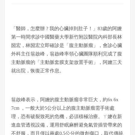
「醫師，怎麼辦 ? 我的心臟掉到肚子！」83歲的阿嬤
第一時間求診中國醫藥大學新竹附設醫院內科部長林
圀宏，林圀宏立即確診是「腹主動脈瘤」，會診心臟
外科主任翁啟峰，翁啟峰率領心臟團隊順利完成了腹
主動脈瘤的「主動脈套膜支架放置手術」，阿嬤三天
就出院，恢復正常作息。
翁啟峰表示，阿嬤的腹主動脈瘤非常巨大，約6x 6x
7cm ，一般大於5公分以上的腹主動脈瘤需手術處
理，恐有破裂致死的危機，必須積極治療。ㄚ嬷在新
進血管透視設備，運用舒眠麻醉避免氣管插管帶來的
不舒服，而且僅以兩處0.5公分的微創傷口，取代傳統