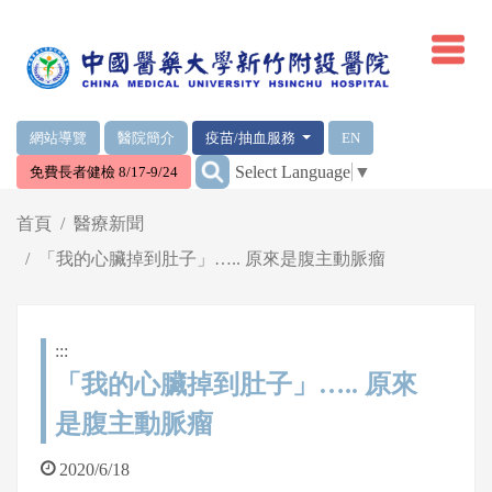
網頁頂端重要消息及連結
網站導覽
醫院簡介
疫苗/抽血服務
EN
:::
Select Language
▼
免費長者健檢 8/17-9/24
輪播區
首頁
醫療新聞
「我的心臟掉到肚子」….. 原來是腹主動脈瘤
:::
「我的心臟掉到肚子」….. 原來
是腹主動脈瘤
2020/6/18