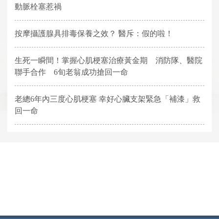
動脈栓塞惹禍
按摩攝護腺具排毒保養之效？ 醫斥：假的啦！
生死一瞬間！掌握心肌梗塞治療黃金期 消防隊、醫院
聯手合作 6旬老翁成功搶回一命
老總6年內三度心肌梗塞 幸好心臟支架緊急「補漆」救
回一命
網頁底部