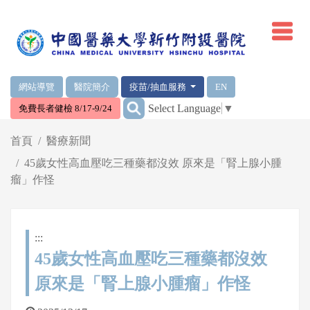
網頁頂端重要消息及連結
網站導覽
醫院簡介
疫苗/抽血服務
EN
:::
Select Language
▼
免費長者健檢 8/17-9/24
輪播區
首頁
醫療新聞
45歲女性高血壓吃三種藥都沒效 原來是「腎上腺小腫
瘤」作怪
:::
45歲女性高血壓吃三種藥都沒效
原來是「腎上腺小腫瘤」作怪