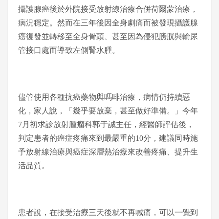
攝護腺癌後於外院接受放射線治療合併荷爾蒙治療，
病況穩定。然而在三年後因全身劇痛而被發現攝護腺
癌復發並轉移至全身骨頭、甚至因為侵犯膀胱與輸尿
管接口處而導致左側腎水腫。
儘管使用各種抗癌藥物與嗎啡治療，病情仍持續惡
化，家人說，「幾乎要放棄，甚至做好準備。」今年
7月初求診放射腫瘤科郭于誠主任，經醫師評估後，
判定患者的癌症疼痛來到最嚴重的10分，建議同時施
予放射線治療與癌症深層熱治療來改善疼痛、提升生
活品質。
患者說，在接受治療三天後就不再喊痛，可以一覺到