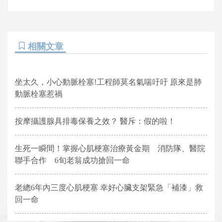
相關文章
坐太久，小心動脈栓塞!工程師莫名氣喘吁吁 原來是肺
動脈栓塞惹禍
按摩攝護腺具排毒保養之效？ 醫斥：假的啦！
生死一瞬間！掌握心肌梗塞治療黃金期 消防隊、醫院
聯手合作 6旬老翁成功搶回一命
老總6年內三度心肌梗塞 幸好心臟支架緊急「補漆」救
回一命