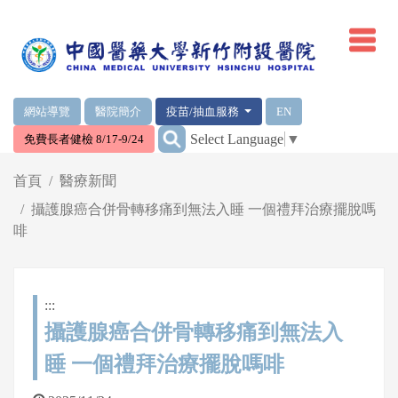
網頁頂端重要消息及連結
網站導覽
醫院簡介
疫苗/抽血服務
EN
:::
Select Language
▼
免費長者健檢 8/17-9/24
輪播區
首頁
醫療新聞
攝護腺癌合併骨轉移痛到無法入睡 一個禮拜治療擺脫嗎
啡
:::
攝護腺癌合併骨轉移痛到無法入
睡 一個禮拜治療擺脫嗎啡