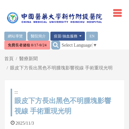
網頁頂端重要消息及連結
網站導覽
醫院簡介
疫苗/抽血服務
EN
:::
Select Language
▼
免費長者健檢 8/17-9/24
輪播區
首頁
醫療新聞
眼皮下方長出黑色不明腫塊影響視線 手術重現光明
:::
眼皮下方長出黑色不明腫塊影響
視線 手術重現光明
2025/11/3