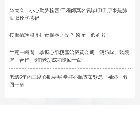
坐太久，小心動脈栓塞!工程師莫名氣喘吁吁 原來是肺
動脈栓塞惹禍
按摩攝護腺具排毒保養之效？ 醫斥：假的啦！
生死一瞬間！掌握心肌梗塞治療黃金期 消防隊、醫院
聯手合作 6旬老翁成功搶回一命
老總6年內三度心肌梗塞 幸好心臟支架緊急「補漆」救
回一命
網頁底部