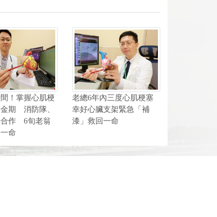
瞬間！掌握心肌梗
老總6年內三度心肌梗塞
黃金期 消防隊、
幸好心臟支架緊急「補
合作 6旬老翁
漆」救回一命
回一命