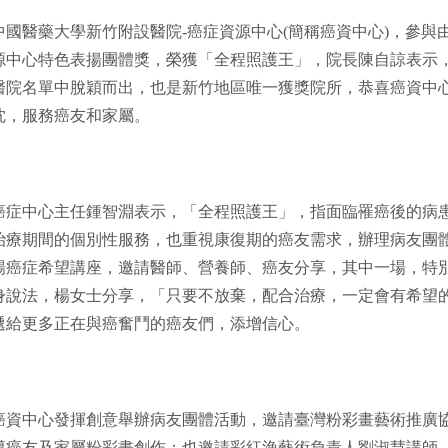
中國醫藥大學新竹附設醫院-癌症資源中心(簡稱癌資中心)，參與
源中心特色表揚團體獎，榮獲「全程照護王」，院長陳自諒表示，
醫院名單中脫穎而出，也是新竹地區唯一獲獎院所，恭喜癌資中
忱，服務癌友和家屬。
癌症中心主任鍾智淵表示，「全程照護王」，指面臨罹癌後的病
治療期間的個別性服務，也重視康復期的癌友需求，辦理病友團體
場癌症希望講座，邀請醫師、營養師、癌友分享，其中一場，特別
身說法，楊女士分享，「只要不放棄，配合治療，一定會有希望
遞給更多正在與癌奮鬥的癌友們，添增信心。
癌資中心發揮創意舉辦病友團體活動，邀請臺灣粉彩畫藝術推廣
導癌友及家屬粉彩畫創作；也邀請彩紅漁藝術負責人劉淑慧講師