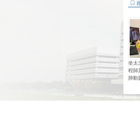
坐太
程師
肺動
網頁底部