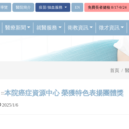
站導覽
醫院簡介
疫苗/抽血服務
EN
免費長者健檢 8/17-9/24
醫療新聞
就醫服務
衛教資訊
徵才資訊
首頁
本院癌症資源中心 榮獲特色表揚團體獎
:::
2025/1/6