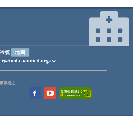
99號
地圖
r@tool.caaumed.org.tw
療機構之