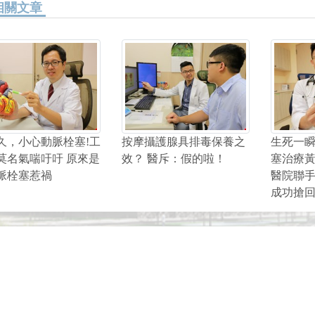
相關文章
久，小心動脈栓塞!工
按摩攝護腺具排毒保養之
生死一
莫名氣喘吁吁 原來是
效？ 醫斥：假的啦！
塞治療
脈栓塞惹禍
醫院聯手
成功搶