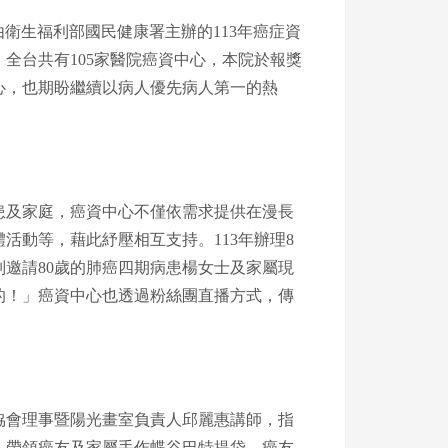
由衛生福利部國民健康署主辦的113年癌症資
全台共有105家醫院癌資中心，本院於報獎
心，也期盼繼續以病人優先病人第一的熱
患及家庭，癌資中心不僅依需求提供在漫長
活動等，藉此紓壓相互支持。113年辦理8
邀請80歲的肺癌四期病患楊女士及家屬現
的！」癌資中心也透過粉絲團直播方式，傳
協會理事暨陽光畫室負責人邱麗惠講師，指
，帶領癌友及家屬手作蝶谷巴特提袋，癌友