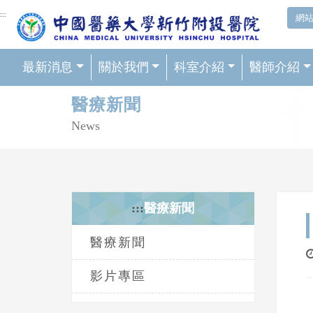
網頁頂端重要消息及連結
:::
網
最新消息
關於我們
科室介紹
醫師介紹
輪播區
醫療新聞
News
:::
醫療新聞
醫療新聞
影片專區