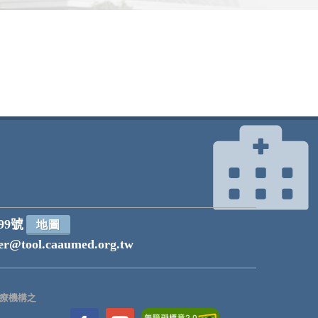
99號
地圖
r@tool.caaumed.org.tw
療機構之