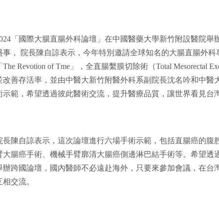
2024「國際大腸直腸外科論壇」在中國醫藥大學新竹附設醫院舉辦
盛事， 院長陳自諒表示，今年特別邀請全球知名的大腸直腸外科專家，
「The Revotion of Tme」，全直腸繫膜切除術（Total Mesorec
並改善存活率，並由中醫大新竹附醫外科系副院長沈名吟和中醫
術示範，希望透過彼此醫術交流，提升醫療品質，讓世界看見台
院長陳自諒表示，這次論壇進行六場手術示範，包括直腸癌的腹
臂大腸癌手術、機械手臂廓清大腸癌側邊淋巴結手術等。希望透
舉辦跨國論壇，國內醫師不必遠赴海外，只要來參加會議，在台
互相交流。