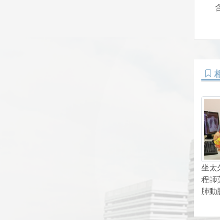
坐太
程師
肺動