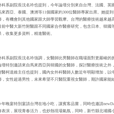
外科系副院長沈名吟也提到，今年論壇分別來自台灣、法國、英
馬來西亞、泰國、澳洲等11個國家約300位醫師專家出席。她提
師，有機會到其他國家跟大師學習觀摩。台灣的醫療技術越來越
目前中醫大新竹附醫跟不同國家合作醫療研究，包含日本、韓國
果，收集更多資料，精進醫術。
外科系副院長沈名吟強調，女醫師比男醫師在職場面對更嚴峻的
論壇特別邀請來自馬來西亞與韓國的女醫師，探討醫療技術之外
附醫柯道維主任也提到，國內女外科醫師人數近年明顯增加，以中
師，女性超過男性，未來希望不只醫院重視女醫師，期許國家能
今年晚宴特別宴請台灣在地小吃，讓賓客品嘗，同時也邀請newDance St
舞表演，展現青春活力，也炒熱現場氣氛，同時，新竹縣北埔國