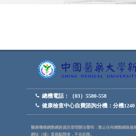
網頁底部
總機電話：
（03）5580-558
健康檢查中心自費諮詢分機：
分機1240
醫療機構網際網路資訊管理辦法聲明：禁止任何網際網路服
網址（域）直接點閱者，不在此限。