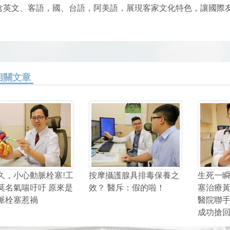
含英文、客語，國、台語，阿美語，展現客家文化特色，讓國際
相關文章
久，小心動脈栓塞!工
按摩攝護腺具排毒保養之
生死一
莫名氣喘吁吁 原來是
效？ 醫斥：假的啦！
塞治療
脈栓塞惹禍
醫院聯手
成功搶