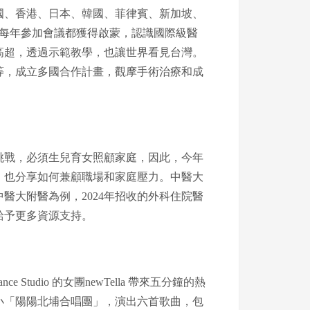
國、香港、日本、韓國、菲律賓、新加坡、
到每年參加會議都獲得啟蒙，認識國際級醫
高超，透過示範教學，也讓世界看見台灣。
等，成立多國合作計畫，觀摩手術治療和成
挑戰，必須生兒育女照顧家庭，因此，今年
，也分享如何兼顧職場和家庭壓力。中醫大
醫大附醫為例，2024年招收的外科住院醫
給予更多資源支持。
udio 的女團newTella 帶來五分鐘的熱
小「陽陽北埔合唱團」，演出六首歌曲，包