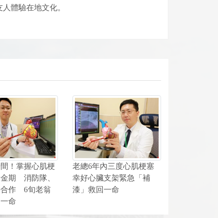
友人體驗在地文化。
瞬間！掌握心肌梗
老總6年內三度心肌梗塞
黃金期 消防隊、
幸好心臟支架緊急「補
合作 6旬老翁
漆」救回一命
回一命