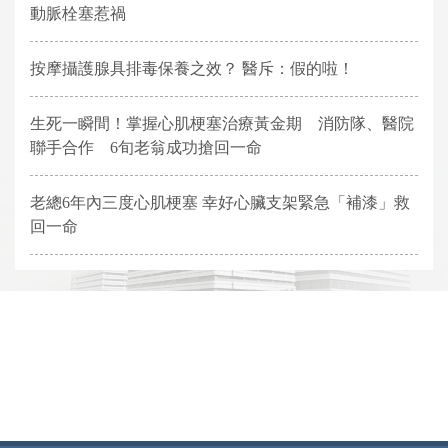
動脈栓塞惹禍
按摩攝護腺具排毒保養之效？ 醫斥：假的啦！
生死一瞬間！掌握心肌梗塞治療黃金期 消防隊、醫院
聯手合作 6旬老翁成功搶回一命
老總6年內三度心肌梗塞 幸好心臟支架緊急「補漆」救
回一命
網頁底部