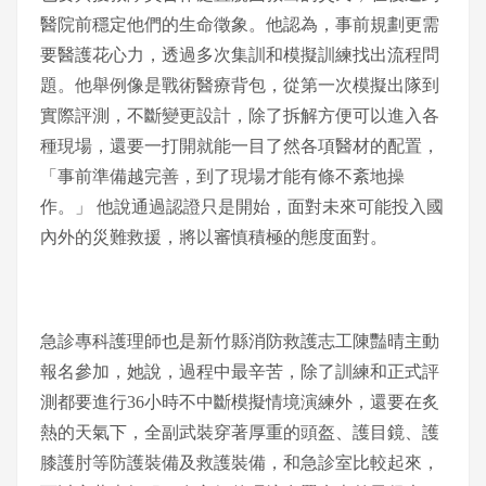
醫院前穩定他們的生命徵象。他認為，事前規劃更需
要醫護花心力，透過多次集訓和模擬訓練找出流程問
題。他舉例像是戰術醫療背包，從第一次模擬出隊到
實際評測，不斷變更設計，除了拆解方便可以進入各
種現場，還要一打開就能一目了然各項醫材的配置，
「事前準備越完善，到了現場才能有條不紊地操
作。」 他說通過認證只是開始，面對未來可能投入國
內外的災難救援，將以審慎積極的態度面對。
急診專科護理師也是新竹縣消防救護志工陳豔晴主動
報名參加，她說，過程中最辛苦，除了訓練和正式評
測都要進行36小時不中斷模擬情境演練外，還要在炙
熱的天氣下，全副武裝穿著厚重的頭盔、護目鏡、護
膝護肘等防護裝備及救護裝備，和急診室比較起來，