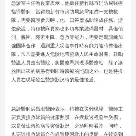
急診室主任游俊豪表示，他擔任新竹縣市消防局醫療
指導醫師，當得知新竹市消防局急需組成一支搜救
隊，需要醫護參與時，他一口答應協助達成任務。游
俊豪說，特種搜隊要熟稔多項專業裝備器材，具備偵
測、脫困、繩索垂降、急救等能力，需要定期訓練加
強團隊合作，遇到重大災害事件時有能力隨時整備出
隊，常常需要進入危險地帶協助人民生命財產。鼓勵
醫護人員走出醫院，將醫療帶到現場醫療站，除了讓
脫困出來的病患得到即時醫療的照顧之外，也是特搜
人員在現場發生醫療狀況時的最佳後盾。
急診醫師洪昌宏醫師表示，特搜在災難現場，醫師主
要負責搜救隊員的健康照護，在搜救過程發生受傷，
或是發生傳染病等突發狀況，必須即時看診。同時，
也要與搜救隊員合作處置脫困救出的災民，在後送到