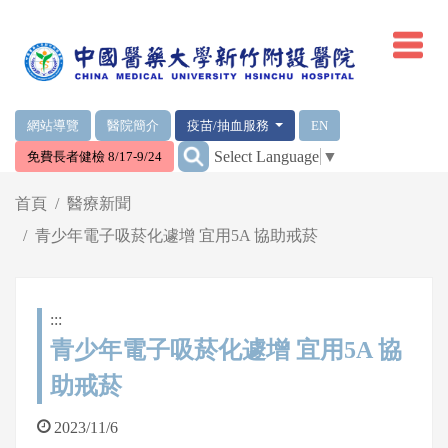
網頁頂端重要消息及連結
網站導覽
醫院簡介
疫苗/抽血服務
EN
:::
Select Language
▼
免費長者健檢 8/17-9/24
輪播區
首頁
醫療新聞
青少年電子吸菸化遽增 宜用5A 協助戒菸
:::
青少年電子吸菸化遽增 宜用5A 協
助戒菸
2023/11/6