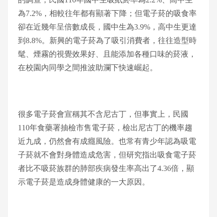
為7.2%，相較往年都有顯著下降；但電子菸的吸食率
卻在近幾年呈倍數成長，國中生為3.9%，高中生更達
到8.8%。新興的電子菸為了吸引消費者，往往造型時
髦、煙霧的視覺效果好、且能添加各種口味的菸液，
在校園內同學之間推波助瀾下快速崛起。
很多電子菸會宣稱其不含尼古丁，但事實上，民國
110年食藥署抽檢市售電子菸，檢出尼古丁的機率趨
近九成，仍然會有成癮風險。也常有青少年認為吸電
子菸就不會對身體造成危害，但研究指出吸食電子菸
者比不吸菸族群的肺部疾病發生率高出了4.36倍，顯
示電子菸是造成身體健康的一大原因。