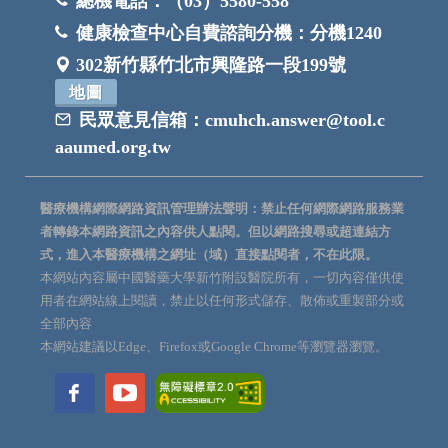
總機電話：
（03）5580-558
健康檢查中心自費諮詢分機：
分機1240
302新竹縣竹北市興隆路一段199號
地圖
民眾意見信箱：
cmuhch.answer@tool.c
aaumed.org.tw
醫療機構網際網路資訊管理辦法聲明：禁止任何網際網路服務業
者轉錄本網路資訊之內容供人點閱。但以網路搜尋或超連結方
式，進入本醫療機構之網址（域）直接點閱者，不在此限。
本網站內容屬中國醫藥大學新竹附設醫院所有，一切內容僅供使
用者在網站線上閱讀，禁止以任何形式儲存、散佈或重製部分或
全部內容
本網站建議以Edge、Firefox或Google Chrome等瀏覽器瀏覽。