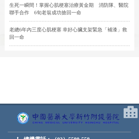
生死一瞬間！掌握心肌梗塞治療黃金期 消防隊、醫院
聯手合作 6旬老翁成功搶回一命
老總6年內三度心肌梗塞 幸好心臟支架緊急「補漆」救
回一命
網頁底部